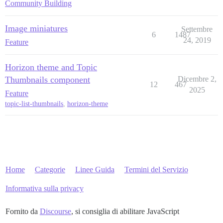
Community Building
Image miniatures
Settembre
6
1487
24, 2019
Feature
Horizon theme and Topic
Thumbnails component
Dicembre 2,
12
467
2025
Feature
topic-list-thumbnails
,
horizon-theme
Home
Categorie
Linee Guida
Termini del Servizio
Informativa sulla privacy
Fornito da
Discourse
, si consiglia di abilitare JavaScript