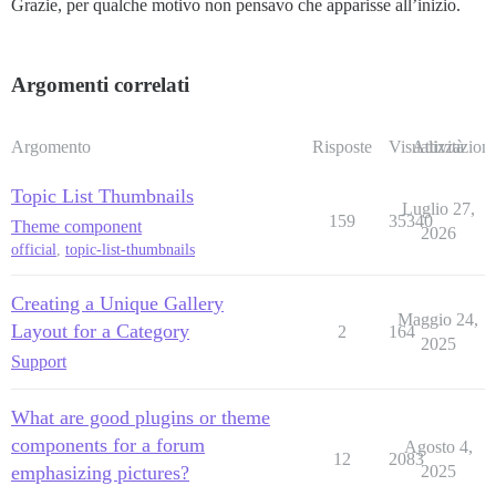
Grazie, per qualche motivo non pensavo che apparisse all’inizio.
Argomenti correlati
Argomento
Risposte
Visualizzazioni
Attività
Topic List Thumbnails
Luglio 27,
159
35340
Theme component
2026
official
,
topic-list-thumbnails
Creating a Unique Gallery
Maggio 24,
Layout for a Category
2
164
2025
Support
What are good plugins or theme
components for a forum
Agosto 4,
12
2083
emphasizing pictures?
2025