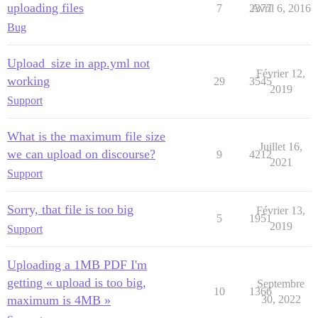
uploading files
7
2377
Avril 6, 2016
Bug
Upload_size in app.yml not
Février 12,
working
29
3545
2019
Support
What is the maximum file size
Juillet 16,
we can upload on discourse?
9
4212
2021
Support
Sorry, that file is too big
Février 13,
5
1951
2019
Support
Uploading a 1MB PDF I'm
getting « upload is too big,
Septembre
10
1366
maximum is 4MB »
30, 2022