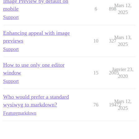
İmage Preview by default on
Mars 12,
mobile
6
898
2025
Support
Enhancing appeal with image
Mars 13,
previews
10
327
2025
Support
How to use only one editor
Janvier 23,
window
15
2005
2020
Support
Who would prefer a standard
Mars 12,
wysiwyg to markdown?
76
19472
2025
Feature
markdown