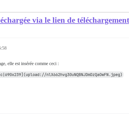
léchargée via le lien de téléchargemen
6:58
age, elle est insérée comme ceci :
5c|690x239](upload://nlX662hvg30uNQBNJDmDzQaOwFN.jpeg)