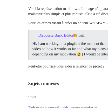
Voici la représentation markdown. L’image n’apparaî
maintenir plus simple et plus robuste. Cela a été di
Pour les efforts visant à créer un éditeur WYSIWYG,
Discourse Basic Editor
Plugin
Hi, I am working on a plugin at the moment that rep
video on how it works so far and what my plans 
depending on my motivation
) I would be inter
Peut-être pourriez-vous aider à relancer ce projet ?
Sujets connexes
Sujet
Enhancing appeal with image previews