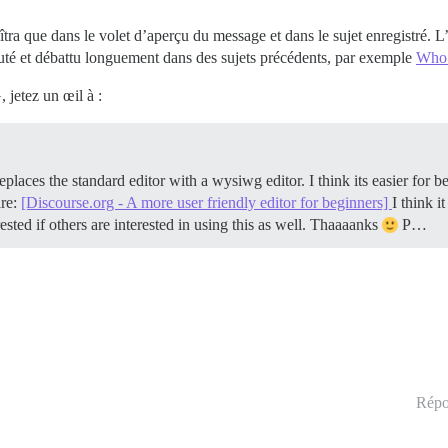
tra que dans le volet d’aperçu du message et dans le sujet enregistré
scuté et débattu longuement dans des sujets précédents, par exemple
Who 
 jetez un œil à :
laces the standard editor with a wysiwg editor. I think its easier for be
are:
[Discourse.org - A more user friendly editor for beginners]
I think i
ested if others are interested in using this as well. Thaaaanks
P…
Répo