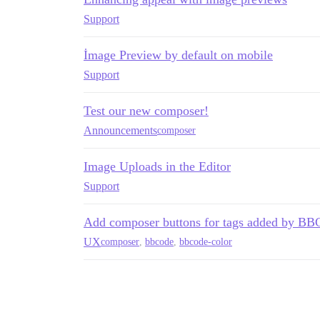
Support
İmage Preview by default on mobile
Support
Test our new composer!
Announcements
composer
Image Uploads in the Editor
Support
Add composer buttons for tags added by BBC
UX
composer
,
bbcode
,
bbcode-color