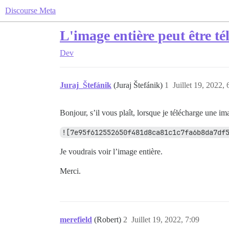
Discourse Meta
L'image entière peut être té
Dev
Juraj_Štefánik
(Juraj Štefánik)
1
Juillet 19, 2022, 
Bonjour, s’il vous plaît, lorsque je télécharge une im
![7e95f612552650f481d8ca81c1c7fa6b8da7df
Je voudrais voir l’image entière.
Merci.
merefield
(Robert)
2
Juillet 19, 2022, 7:09