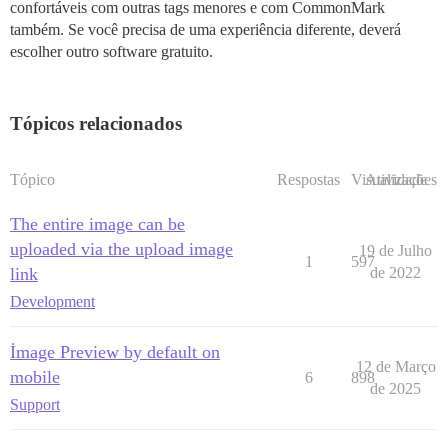
confortáveis com outras tags menores e com CommonMark
também. Se você precisa de uma experiência diferente, deverá
escolher outro software gratuito.
Tópicos relacionados
Tópico
Respostas
Visualizações
Atividade
The entire image can be
uploaded via the upload image
19 de Julho
1
597
link
de 2022
Development
İmage Preview by default on
12 de Março
mobile
6
898
de 2025
Support