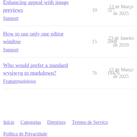
Enhancing appeal with image
13 de Março
previews
10
327
de 2025
Support
How to use only one editor
23 de Janeiro
window
15
2008
de 2020
Support
Who would prefer a standard
12 de Março
wysiwyg to markdown?
76
19476
de 2025
Feature
markdown
Início
Categorias
Diretrizes
Termos de Serviço
Política de Privacidade