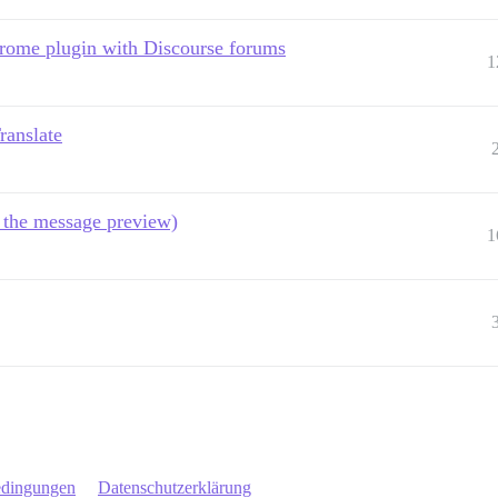
hrome plugin with Discourse forums
1
ranslate
 the message preview)
1
edingungen
Datenschutzerklärung