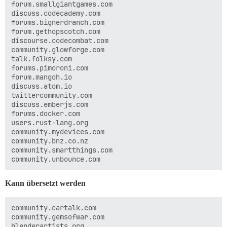
forum.smallgiantgames.com

discuss.codecademy.com

forums.bignerdranch.com

forum.gethopscotch.com

discourse.codecombat.com

community.glowforge.com

talk.folksy.com

forums.pimoroni.com

forum.mangoh.io

discuss.atom.io

twittercommunity.com

discuss.emberjs.com

forums.docker.com

users.rust-lang.org

community.mydevices.com

community.bnz.co.nz

community.smartthings.com

Kann übersetzt werden
community.cartalk.com

community.gemsofwar.com

blenderartists.org
