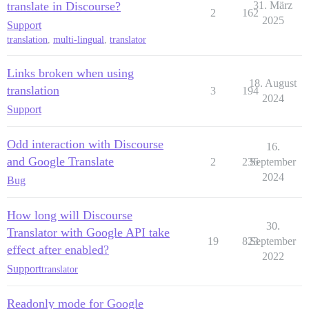
translate in Discourse?
31. März
2
162
2025
Support
translation
,
multi-lingual
,
translator
Links broken when using
18. August
translation
3
194
2024
Support
Odd interaction with Discourse
16.
and Google Translate
2
236
September
2024
Bug
How long will Discourse
30.
Translator with Google API take
19
823
September
effect after enabled?
2022
Support
translator
Readonly mode for Google