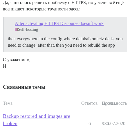
Да, я пытаюсь решить проблему с HTTPS, но у меня всё ещё
возникают некоторые трудности здесь:
After activating HTTPS Discourse doesn´t work
Self-hosting
then everywhere in the config where deinbalkonnetz.de is, you
need to change. after that, then you need to rebuild the app
С уважением,
И.
Связанные темы
Тема
Ответов
Просм.
Активность
Backup restored and images are
broken
6
925
30.07.2020