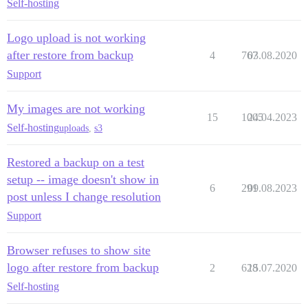
Self-hosting
Logo upload is not working
after restore from backup
4
767
03.08.2020
Support
My images are not working
15
1005
24.04.2023
Self-hosting
uploads
,
s3
Restored a backup on a test
setup -- image doesn't show in
6
291
09.08.2023
post unless I change resolution
Support
Browser refuses to show site
logo after restore from backup
2
628
15.07.2020
Self-hosting