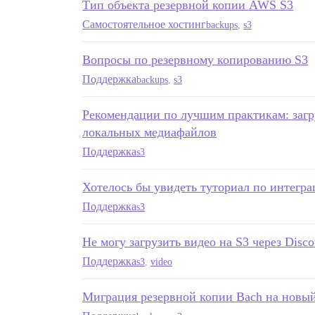
Тип объекта резервной копии AWS S3
Самостоятельное хостинг
backups
,
s3
Вопросы по резервному копированию S3
Поддержка
backups
,
s3
Рекомендации по лучшим практикам: загр
локальных медиафайлов
Поддержка
s3
Хотелось бы увидеть туториал по интегра
Поддержка
s3
Не могу загрузить видео на S3 через Disco
Поддержка
s3
,
video
Миграция резервной копии Bach на новы