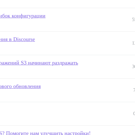
шибок конфигурации
5
ия в Discourse
1
ражений S3 начинают раздражать
3
нового обновления
S? Помогите нам улучшить настройки!