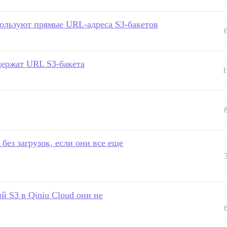
пользуют прямые URL-адреса S3-бакетов
держат URL S3-бакета
1
ез загрузок, если они все еще
 S3 в Qiniu Cloud они не