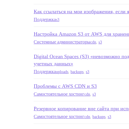
Как ссылаться на мои изображения, если 
Поддержка
s3
Настройка Amazon S3 от AWS для хранени
Системные администраторы
cdn
,
s3
Digital Ocean Spaces (S3) «невозможно по
учетных данных»
Поддержка
uploads
,
backups
,
s3
Проблемы с AWS CDN и S3
Самостоятельное хостинг
cdn
,
s3
Резервное копирование вне сайта при ис
Самостоятельное хостинг
cdn
,
backups
,
s3