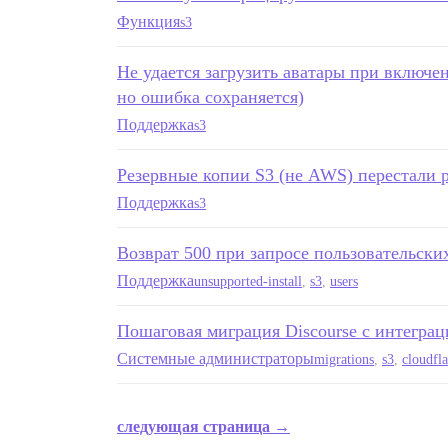
Функция
s3
Не удается загрузить аватары при включе
но ошибка сохраняется)
Поддержка
s3
Резервные копии S3 (не AWS) перестали р
Поддержка
s3
Возврат 500 при запросе пользовательски
Поддержка
unsupported-install
,
s3
,
users
Пошаговая миграция Discourse с интеграци
Системные администраторы
migrations
,
s3
,
cloudfla
следующая страница →