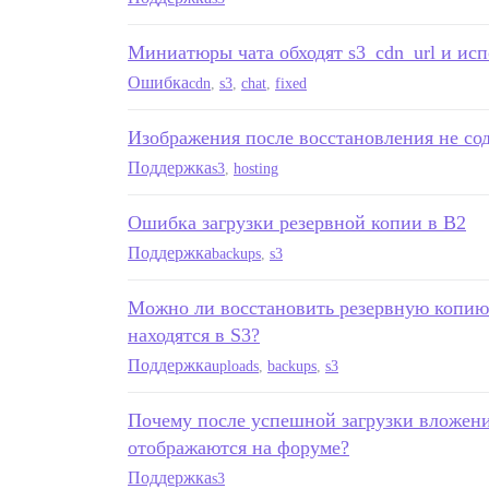
Миниатюры чата обходят s3_cdn_url и ис
Ошибка
cdn
,
s3
,
chat
,
fixed
Изображения после восстановления не со
Поддержка
s3
,
hosting
Ошибка загрузки резервной копии в B2
Поддержка
backups
,
s3
Можно ли восстановить резервную копию б
находятся в S3?
Поддержка
uploads
,
backups
,
s3
Почему после успешной загрузки вложений
отображаются на форуме?
Поддержка
s3