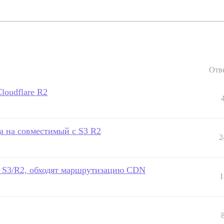
Отв
loudflare R2
а на совместимый с S3 R2
2
з S3/R2, обходят маршрутизацию CDN
1