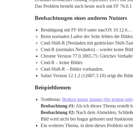
Das Problem besteht auch heute noch mit FF 76.0.1 
Beobachtungen eines anderen Nutzers
Bestätigung mit FF 69.0 unter macOS 10.12.6…
Beim normalen Laden der Seite fehlen die Bilder,
Cmd-Shift-R (Neuladen mit gedrückter Shift-Taste
Cmd-R (normales Neuladen) – wieder keine Bild
Chrome Version 77.0.3865.75: Gleiches Verhalt
Cmd-R – keine Bilder.
Cmd-Shift-R – Bilder vorhanden.
Safari Version 12.1.2 (12607.3.10) zeigt die Bild
Beispielthemen
Testthema:
Broken imgur images (for testing on
Beobachtung
#1:
Als ich dieses Thema erstellt
Beobachtung
#2:
Nach dem Abmelden, Schließen
Bild wird nicht bei Imgur gehostet und funktionie
Ein weiteres Thema, in dem dieses Problem sichtb