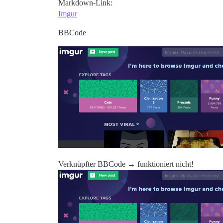
Markdown-Link:
Imgur
BBCode
Verknüpfter BBCode → funktioniert nicht!