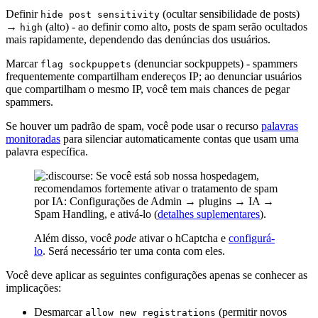
Definir
(ocultar sensibilidade de posts)
hide post sensitivity
→
(alto) - ao definir como alto, posts de spam serão ocultados
high
mais rapidamente, dependendo das denúncias dos usuários.
Marcar
(denunciar sockpuppets) - spammers
flag sockpuppets
frequentemente compartilham endereços IP; ao denunciar usuários
que compartilham o mesmo IP, você tem mais chances de pegar
spammers.
Se houver um padrão de spam, você pode usar o recurso
palavras
monitoradas
para silenciar automaticamente contas que usam uma
palavra específica.
Se você está sob nossa hospedagem,
recomendamos fortemente ativar o tratamento de spam
por IA: Configurações de Admin → plugins → IA →
Spam Handling, e ativá-lo (
detalhes suplementares
).
Além disso, você
pode
ativar o hCaptcha e
configurá-
lo
. Será necessário ter uma conta com eles.
Você deve aplicar as seguintes configurações apenas se conhecer as
implicações:
Desmarcar
(permitir novos
allow new registrations