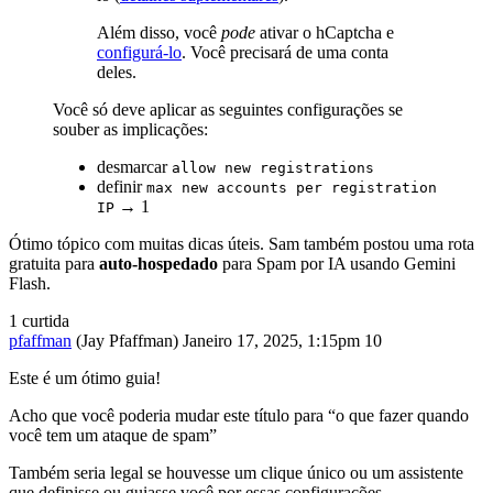
Além disso, você
pode
ativar o hCaptcha e
configurá-lo
. Você precisará de uma conta
deles.
Você só deve aplicar as seguintes configurações se
souber as implicações:
desmarcar
allow new registrations
definir
max new accounts per registration
→ 1
IP
Ótimo tópico com muitas dicas úteis. Sam também postou uma rota
gratuita para
auto-hospedado
para Spam por IA usando Gemini
Flash.
1 curtida
pfaffman
(Jay Pfaffman)
Janeiro 17, 2025, 1:15pm
10
Este é um ótimo guia!
Acho que você poderia mudar este título para “o que fazer quando
você tem um ataque de spam”
Também seria legal se houvesse um clique único ou um assistente
que definisse ou guiasse você por essas configurações.