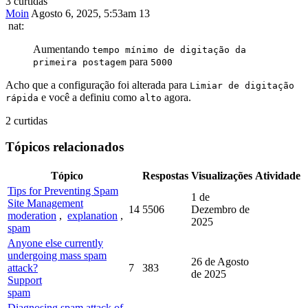
3 curtidas
Moin
Agosto 6, 2025, 5:53am
13
nat:
Aumentando
tempo mínimo de digitação da
para
primeira postagem
5000
Acho que a configuração foi alterada para
Limiar de digitação
e você a definiu como
agora.
rápida
alto
2 curtidas
Tópicos relacionados
Tópico
Respostas
Visualizações
Atividade
Tips for Preventing Spam
1 de
Site Management
14
5506
Dezembro de
moderation
,
explanation
,
2025
spam
Anyone else currently
undergoing mass spam
26 de Agosto
attack?
7
383
de 2025
Support
spam
Diagnosing spam attack of