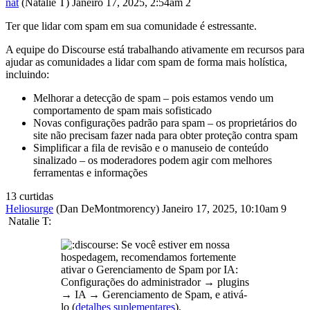
nat
(Natalie T)
Janeiro 17, 2025, 2:54am
2
Ter que lidar com spam em sua comunidade é estressante.
A equipe do Discourse está trabalhando ativamente em recursos para
ajudar as comunidades a lidar com spam de forma mais holística,
incluindo:
Melhorar a detecção de spam – pois estamos vendo um
comportamento de spam mais sofisticado
Novas configurações padrão para spam – os proprietários do
site não precisam fazer nada para obter proteção contra spam
Simplificar a fila de revisão e o manuseio de conteúdo
sinalizado – os moderadores podem agir com melhores
ferramentas e informações
13 curtidas
Heliosurge
(Dan DeMontmorency)
Janeiro 17, 2025, 10:10am
9
Natalie T:
Se você estiver em nossa
hospedagem, recomendamos fortemente
ativar o Gerenciamento de Spam por IA:
Configurações do administrador → plugins
→ IA → Gerenciamento de Spam, e ativá-
lo (
detalhes suplementares
).