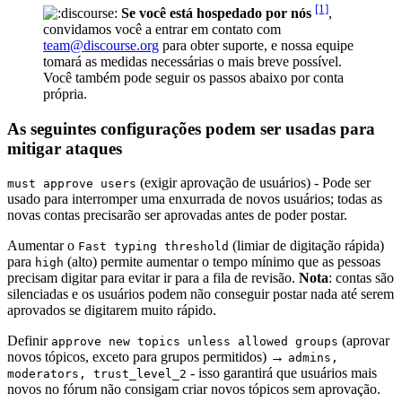
[1]
Se você está hospedado por nós
,
convidamos você a entrar em contato com
team@discourse.org
para obter suporte, e nossa equipe
tomará as medidas necessárias o mais breve possível.
Você também pode seguir os passos abaixo por conta
própria.
As seguintes configurações podem ser usadas para
mitigar ataques
(exigir aprovação de usuários) - Pode ser
must approve users
usado para interromper uma enxurrada de novos usuários; todas as
novas contas precisarão ser aprovadas antes de poder postar.
Aumentar o
(limiar de digitação rápida)
Fast typing threshold
para
(alto) permite aumentar o tempo mínimo que as pessoas
high
precisam digitar para evitar ir para a fila de revisão.
Nota
: contas são
silenciadas e os usuários podem não conseguir postar nada até serem
aprovados se digitarem muito rápido.
Definir
(aprovar
approve new topics unless allowed groups
novos tópicos, exceto para grupos permitidos) →
admins,
- isso garantirá que usuários mais
moderators, trust_level_2
novos no fórum não consigam criar novos tópicos sem aprovação.