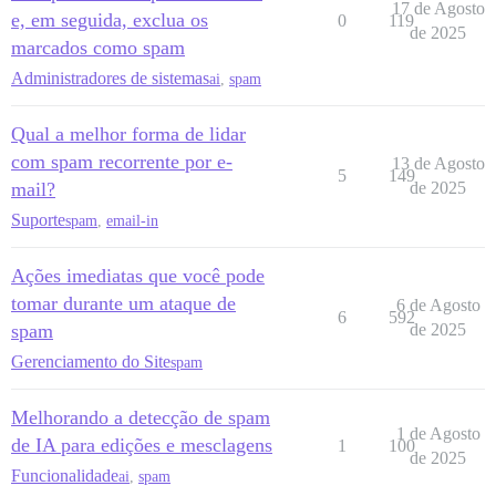
17 de Agosto
e, em seguida, exclua os
0
119
de 2025
marcados como spam
Administradores de sistemas
ai
,
spam
Qual a melhor forma de lidar
com spam recorrente por e-
13 de Agosto
5
149
mail?
de 2025
Suporte
spam
,
email-in
Ações imediatas que você pode
tomar durante um ataque de
6 de Agosto
6
592
spam
de 2025
Gerenciamento do Site
spam
Melhorando a detecção de spam
1 de Agosto
de IA para edições e mesclagens
1
100
de 2025
Funcionalidade
ai
,
spam