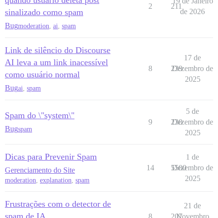
quando usuário deleta post
19 de Janeiro
2
211
sinalizado como spam
de 2026
Bug
moderation
,
ai
,
spam
Link de silêncio do Discourse
17 de
AI leva a um link inacessível
8
239
Dezembro de
como usuário normal
2025
Bug
ai
,
spam
5 de
Spam do \"system\"
9
230
Dezembro de
Bug
spam
2025
Dicas para Prevenir Spam
1 de
14
5500
Dezembro de
Gerenciamento do Site
2025
moderation
,
explanation
,
spam
Frustrações com o detector de
21 de
spam de IA
8
207
Novembro