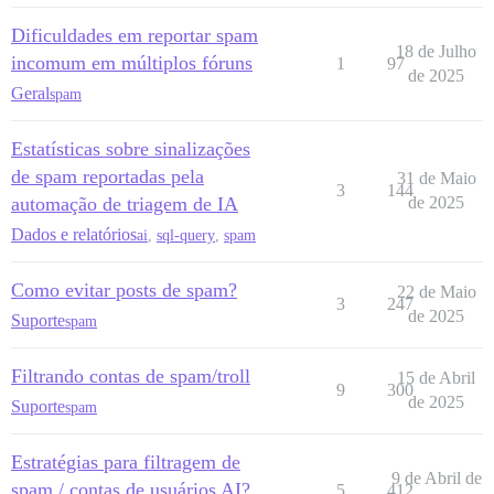
Dificuldades em reportar spam
18 de Julho
incomum em múltiplos fóruns
1
97
de 2025
Geral
spam
Estatísticas sobre sinalizações
de spam reportadas pela
31 de Maio
3
144
automação de triagem de IA
de 2025
Dados e relatórios
ai
,
sql-query
,
spam
Como evitar posts de spam?
22 de Maio
3
247
de 2025
Suporte
spam
Filtrando contas de spam/troll
15 de Abril
9
300
de 2025
Suporte
spam
Estratégias para filtragem de
9 de Abril de
spam / contas de usuários AI?
5
412