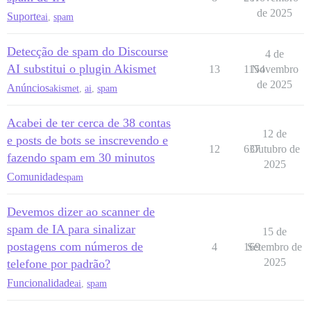
de 2025
Suporte
ai
,
spam
Detecção de spam do Discourse
4 de
AI substitui o plugin Akismet
13
1154
Novembro
de 2025
Anúncios
akismet
,
ai
,
spam
Acabei de ter cerca de 38 contas
12 de
e posts de bots se inscrevendo e
12
637
Outubro de
fazendo spam em 30 minutos
2025
Comunidade
spam
Devemos dizer ao scanner de
spam de IA para sinalizar
15 de
postagens com números de
4
169
Setembro de
2025
telefone por padrão?
Funcionalidade
ai
,
spam