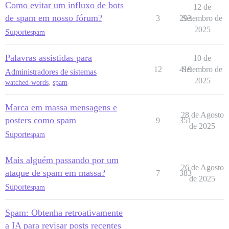
Como evitar um influxo de bots
12 de
de spam em nosso fórum?
3
293
Setembro de
2025
Suporte
spam
Palavras assistidas para
10 de
12
419
Setembro de
Administradores de sistemas
2025
watched-words
,
spam
Marca em massa mensagens e
28 de Agosto
posters como spam
9
351
de 2025
Suporte
spam
Mais alguém passando por um
26 de Agosto
ataque de spam em massa?
7
383
de 2025
Suporte
spam
Spam: Obtenha retroativamente
a IA para revisar posts recentes