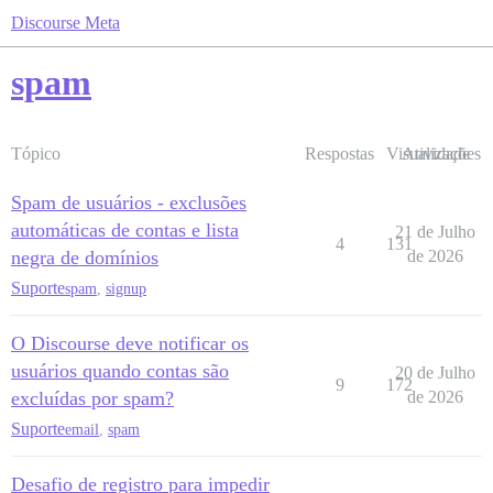
Discourse Meta
spam
Tópico
Respostas
Visualizações
Atividade
Spam de usuários - exclusões
automáticas de contas e lista
21 de Julho
4
131
negra de domínios
de 2026
Suporte
spam
,
signup
O Discourse deve notificar os
usuários quando contas são
20 de Julho
9
172
excluídas por spam?
de 2026
Suporte
email
,
spam
Desafio de registro para impedir