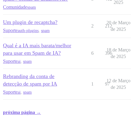
2025
Comunidade
spam
Um plugin de recaptcha?
20 de Março
2
212
de 2025
Suporte
auth-plugins
,
spam
Qual é a IA mais barata/melhor
18 de Março
para usar em Spam de IA?
6
396
de 2025
Suporte
ai
,
spam
Rebranding da conta de
12 de Março
detecção de spam por IA
1
97
de 2025
Suporte
ai
,
spam
próxima página →