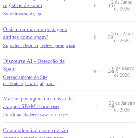
2 de Junho
registros de spam
6
153
de 2026
Suporte
spam
,
signup
O sistema marcou postagens
10 de Abril
antigas como spam?
0
59
de 2026
Suporte
moderation
,
review-queue
,
spam
Discourse AI - Detecção de
Spam
10 de Março
30
4803
de 2026
Gerenciamento do Site
moderation
,
how-to
,
ai
,
spam
Marcar postagens em massa de
26 de Janeiro
ataques SPAM é oneroso
11
330
de 2026
Funcionalidade
review-queue
,
spam
Conta silenciada sem revisão