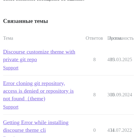
Связанные темы
Тема
Ответов
Просм.
Активность
Discourse customize theme with
private git repo
8
435
03.03.2025
Support
Error cloning git repository,
access is denied or repository is
8
305
30.09.2024
not found（theme)
Support
Getting Error while installing
discourse theme cli
0
434
11.07.2022