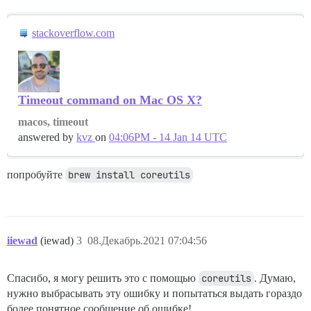
stackoverflow.com
Timeout command on Mac OS X?
macos, timeout
answered by
kvz
on
04:06PM - 14 Jan 14 UTC
попробуйте
brew install coreutils
iiewad
(iewad)
3
08.Декабрь.2021 07:04:56
Спасибо, я могу решить это с помощью
coreutils
. Думаю,
нужно выбрасывать эту ошибку и попытаться выдать гораздо
более понятное сообщение об ошибке!