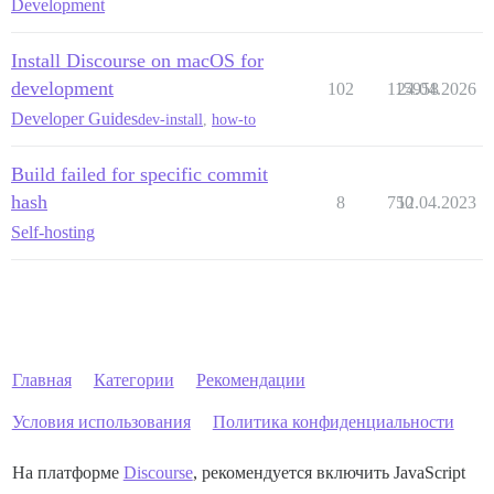
Development
Install Discourse on macOS for
development
102
115958
24.04.2026
Developer Guides
dev-install
,
how-to
Build failed for specific commit
hash
8
750
12.04.2023
Self-hosting
Главная
Категории
Рекомендации
Условия использования
Политика конфиденциальности
На платформе
Discourse
, рекомендуется включить JavaScript