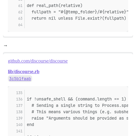
def real_path(relative)
  fullpath = "#{@temp_folder}/#{relative}"
  return nil unless File.exist?(fullpath)
→
github.com/discourse/discourse
lib/discourse.rb
3c5b1faab
if !unsafe_shell && (command.length == 1) && 
  # Sending a single string to Process.spawn 
  # This means various things (e.g. subshells
  raise "Arguments should be provided as sepa
end