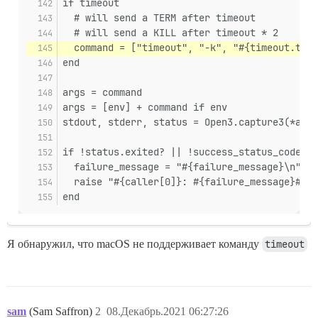
if timeout
  # will send a TERM after timeout
  # will send a KILL after timeout * 2
  command = ["timeout", "-k", "#{timeout.to_f
end
args = command
args = [env] + command if env
stdout, stderr, status = Open3.capture3(*args
if !status.exited? || !success_status_codes.i
  failure_message = "#{failure_message}\n" if
  raise "#{caller[0]}: #{failure_message}#{st
end
Я обнаружил, что macOS не поддерживает команду
timeout
sam
(Sam Saffron)
2
08.Декабрь.2021 06:27:26