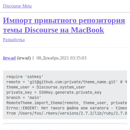
Discourse Meta
Импорт приватного репозитория
темы Discourse на MacBook
Разработка
iiewad
(iewad)
1
08.Декабрь.2021 03:35:03
require 'sshkey'

remote = 'git@github.com:private/theme_name.git' # Ча
theme_user = Discourse.system_user

private_key = SSHKey.generate.private_key

branch = 'main'

RemoteTheme.import_theme(remote, theme_user, private_
Errno::ENOENT: Нет такого файла или каталога - timeout