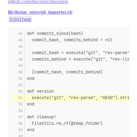
github.com/discourse/discourse
lib/theme_store/git_importer.rb
3c5b1faab
def commits_since(hash)
  commit_hash, commits_behind = nil
  commit_hash = execute("git", "rev-parse", "
  commits_behind = execute("git", "rev-list",
  [commit_hash, commits_behind]
end
def version
  execute("git", "rev-parse", "HEAD").strip
end
def cleanup!
  FileUtils.rm_rf(@temp_folder)
end