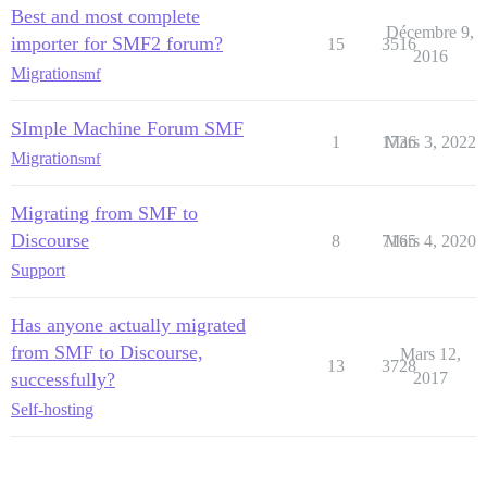
Best and most complete
Décembre 9,
importer for SMF2 forum?
15
3516
2016
Migration
smf
SImple Machine Forum SMF
1
1736
Mars 3, 2022
Migration
smf
Migrating from SMF to
Discourse
8
7165
Mars 4, 2020
Support
Has anyone actually migrated
from SMF to Discourse,
Mars 12,
13
3728
successfully?
2017
Self-hosting