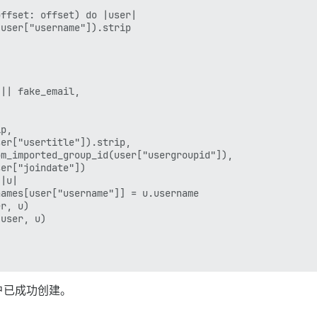
ffset: offset) do |user|

user["username"]).strip

|| fake_email,

p,

er["usertitle"]).strip,

m_imported_group_id(user["usergroupid"]),

er["joindate"])

|u|

ames[user["username"]] = u.username

r, u)

user, u)

户已成功创建。