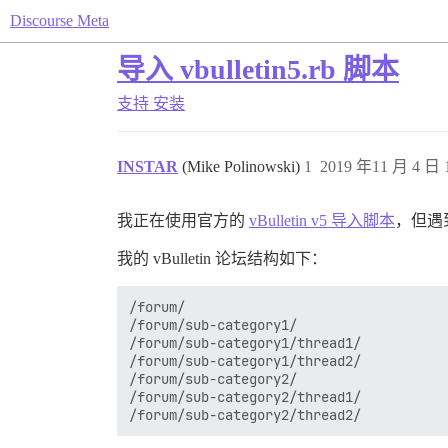
Discourse Meta
导入 vbulletin5.rb 脚本
支持
安装
INSTAR
(Mike Polinowski)
1
2019 年11 月 4 日 1
我正在使用官方的
vBulletin v5 导入脚本
，但遇
我的 vBulletin 论坛结构如下：
/forum/

/forum/sub-category1/

/forum/sub-category1/thread1/

/forum/sub-category1/thread2/

/forum/sub-category2/

/forum/sub-category2/thread1/
