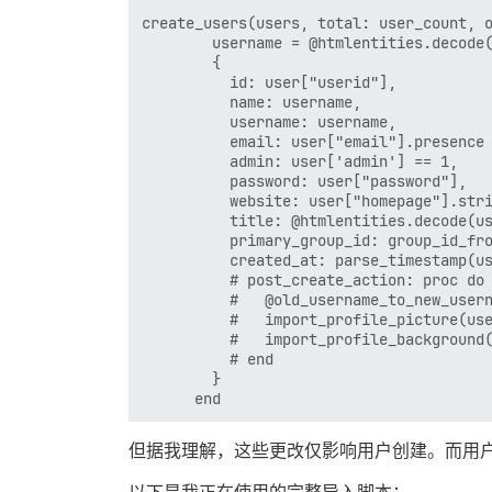
create_users(users, total: user_count, o
        username = @htmlentities.decode(
        {

          id: user["userid"],

          name: username,

          username: username,

          email: user["email"].presence 
          admin: user['admin'] == 1,

          password: user["password"],

          website: user["homepage"].stri
          title: @htmlentities.decode(us
          primary_group_id: group_id_fro
          created_at: parse_timestamp(us
          # post_create_action: proc do 
          #   @old_username_to_new_usern
          #   import_profile_picture(use
          #   import_profile_background(
          # end

        }

但据我理解，这些更改仅影响用户创建。而用