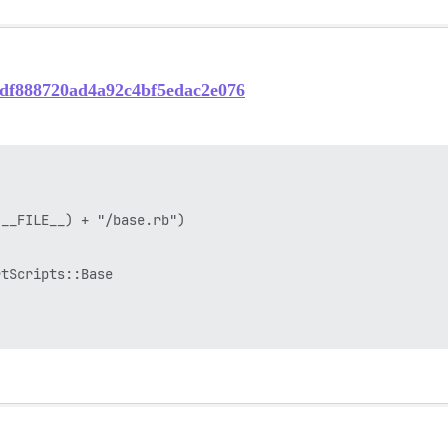
f4df888720ad4a92c4bf5edac2e076
__FILE__) + "/base.rb")

tScripts::Base
