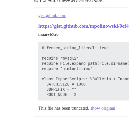
以下是我正在使用的完整导入脚本：
gist.github.com
https://gist.github.com/mpolinowski/0e
instarvb5.rb
# frozen_string_literal: true

require 'mysql2'

require File.expand_path(File.dirname(
require 'htmlentities'

class ImportScripts::VBulletin < Impor
  BATCH_SIZE = 1000

  DBPREFIX = ""

  ROOT_NODE = 2
This file has been truncated.
show original