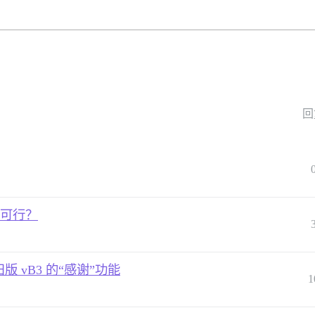
回
 是否可行？
旧版 vB3 的“感谢”功能
1