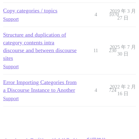
Copy categories / topics
2019 年 3 月
4
1070
27 日
Support
Structure and duplication of
category contents intra
2025 年 7 月
discourse and between discourse
11
230
30 日
sites
Support
Error Importing Categories from
2022 年 2 月
a Discourse Instance to Another
4
724
16 日
Support