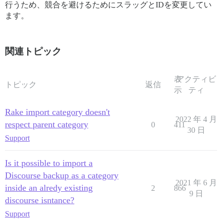
行うため、競合を避けるためにスラッグとIDを変更してい
ます。
関連トピック
表
アクティビ
トピック
返信
示
ティ
Rake import category doesn't
2022 年 4 月
respect parent category
0
411
30 日
Support
Is it possible to import a
Discourse backup as a category
2021 年 6 月
inside an alredy existing
2
866
9 日
discourse isntance?
Support