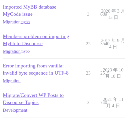
Imported MyBB database
2020 年 3 月
MyCode issue
3
689
13 日
Migration
mybb
Members problem on importing
2017 年 9 月
Mybb to Discourse
25
3540
4 日
Migration
mybb
Error importing from vanilla:
2023 年 10
invalid byte sequence in UTF-8
23
2515
月 18 日
Migration
Migrate/Convert WP Posts to
2021 年 11
Discourse Topics
3
740
月 4 日
Development