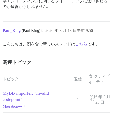
字エンコーディングに関するフォローアップに集中させる
のが最善かもしれません。
Paul_King
(Paul King)
9
2020 年 3 月 13 日午前 9:56
こんにちは、例を含む新しいスレッドは
こちら
です。
関連トピック
表
アクティビ
トピック
返信
示
ティ
MyBB importer: "Invalid
2016 年 2 月
codepoint"
1
917
23 日
Migration
mybb