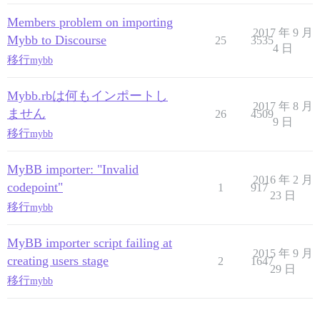
Members problem on importing
2017 年 9 月
Mybb to Discourse
25
3535
4 日
移行
mybb
Mybb.rbは何もインポートし
2017 年 8 月
ません
26
4509
9 日
移行
mybb
MyBB importer: "Invalid
2016 年 2 月
codepoint"
1
917
23 日
移行
mybb
MyBB importer script failing at
2015 年 9 月
creating users stage
2
1647
29 日
移行
mybb