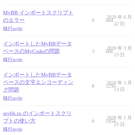
MyBB インポートスクリプト
2020 年 6 月
のエラー
0
694
22 日
移行
mybb
インポートしたMyBBデータ
2020 年 3 月
ベースのMyCodeの問題
3
686
13 日
移行
mybb
インポートしたMyBBデータ
ベースの文字エンコーディン
2020 年 3 月
8
1256
グ問題
13 日
移行
mybb
mybb.ru のインポートスクリ
2020 年 1 月
プトの使い方
6
1454
25 日
移行
mybb