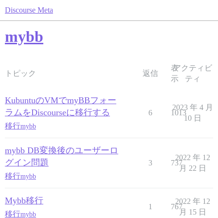
Discourse Meta
mybb
表
アクティビ
トピック
返信
示
ティ
KubuntuのVMでmyBBフォー
2023 年 4 月
ラムをDiscourseに移行する
6
1013
10 日
移行
mybb
mybb DB変換後のユーザーロ
2022 年 12
グイン問題
3
737
月 22 日
移行
mybb
Mybb移行
2022 年 12
1
767
月 15 日
移行
mybb