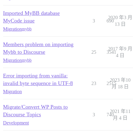
Imported MyBB database
2020 年3 月
MyCode issue
3
690
13 日
Migration
mybb
Members problem on importing
2017 年9 月
Mybb to Discourse
25
3541
4 日
Migration
mybb
Error importing from vanilla:
2023 年10
invalid byte sequence in UTF-8
23
2515
月 18 日
Migration
Migrate/Convert WP Posts to
2021 年11
Discourse Topics
3
740
月 4 日
Development