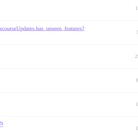
1
pdates.has_unseen_features?
2
户