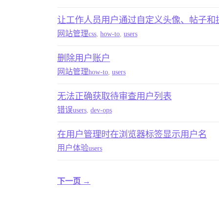
让工作人员用户通过自定义头像、帖子和
网站管理
css
,
how-to
,
users
删除用户账户
网站管理
how-to
,
users
无法正确获取待审查用户列表
错误
users
,
dev-ops
在用户管理时在浏览器标签显示用户名
用户体验
users
下一页 →