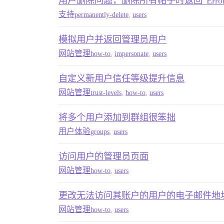
用户删除问题，删除所有帖子时返回“Error 
支持
permanently-delete
,
users
模拟用户并返回管理员用户
网站管理
how-to
,
impersonate
,
users
自定义新用户信任等级提升信息
网站管理
trust-levels
,
how-to
,
users
将多个用户添加到群组很笨拙
用户体验
groups
,
users
访问用户的管理员页面
网站管理
how-to
,
users
更改无法访问其账户的用户的电子邮件地
网站管理
how-to
,
users