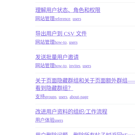
理解用户状态、角色和权限
网站管理
reference
,
users
导出用户到 CSV 文件
网站管理
how-to
,
users
发送批量用户邀请
网站管理
how-to
,
invites
,
users
关于页面隐藏群组和关于页面额外群组——额
看到隐藏群组？
支持
groups
,
users
,
about-page
改进用户资料的组织/工作流程
用户体验
users