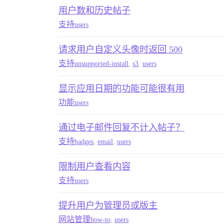
用户数和历史帖子
支持
users
请求用户自定义头像时返回 500
支持
unsupported-install
,
s3
,
users
显示应用日期的功能可能很有用
功能
users
通过电子邮件回复不计入帖子？
支持
badges
,
email
,
users
限制用户查看内容
支持
users
提升用户为管理员或版主
网站管理
how-to
,
users