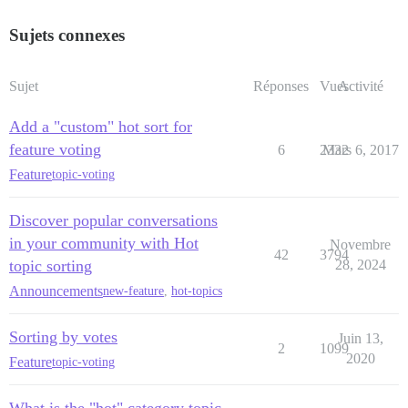
Sujets connexes
Sujet
Réponses
Vues
Activité
Add a "custom" hot sort for
feature voting
6
2332
Mars 6, 2017
Feature
topic-voting
Discover popular conversations
in your community with Hot
Novembre
42
3794
topic sorting
28, 2024
Announcements
new-feature
,
hot-topics
Sorting by votes
Juin 13,
2
1099
2020
Feature
topic-voting
What is the "hot" category topic