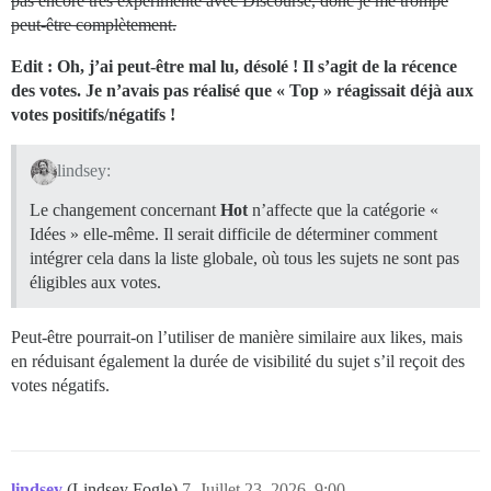
pas encore très expérimenté avec Discourse, donc je me trompe
peut-être complètement.
Edit : Oh, j’ai peut-être mal lu, désolé ! Il s’agit de la récence
des votes. Je n’avais pas réalisé que « Top » réagissait déjà aux
votes positifs/négatifs !
lindsey:
Le changement concernant
Hot
n’affecte que la catégorie «
Idées » elle-même. Il serait difficile de déterminer comment
intégrer cela dans la liste globale, où tous les sujets ne sont pas
éligibles aux votes.
Peut-être pourrait-on l’utiliser de manière similaire aux likes, mais
en réduisant également la durée de visibilité du sujet s’il reçoit des
votes négatifs.
lindsey
(Lindsey Fogle)
7
Juillet 23, 2026, 9:00