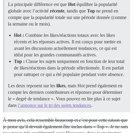
La principale différence est que
Hot
équilibre la popularité
globale avec l’activité
récente
, tandis que
Top
ne prend en
compte que la popularité totale sur une période donnée (comme
la semaine ou le mois).
Hot :
Combine les likes/réactions totaux avec les likes
récents et les réponses actives. Il est conçu pour mettre en
avant les discussions actuellement tendances, ce qui est
idéal pour les grandes communautés actives.
Top :
Classe les sujets uniquement en fonction de leur total
de likes/réactions dans la période sélectionnée. Il est parfait
pour rattraper ce qui a été populaire pendant votre absence.
Les deux reposent sur les
likes
, mais Hot prend également en
compte les derniers contributeurs et réponses pour déterminer
le « degré de tendance ». Vous pouvez en lire plus à ce sujet
dans
l’annonce sur le tri des sujets tendances
.
À mon avis, cela ressemble beaucoup et c’est pour cette raison que
je pense qu’il devrait également être inclus dans « Top ». Je ne suis