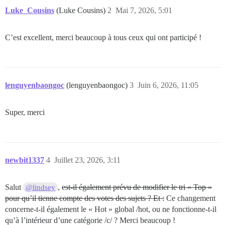
Luke_Cousins
(Luke Cousins)
2
Mai 7, 2026, 5:01
C’est excellent, merci beaucoup à tous ceux qui ont participé !
lenguyenbaongoc
(lenguyenbaongoc)
3
Juin 6, 2026, 11:05
Super, merci
newbit1337
4
Juillet 23, 2026, 3:11
Salut
,
est-il également prévu de modifier le tri « Top »
@lindsey
pour qu’il tienne compte des votes des sujets ? Et :
Ce changement
concerne-t-il également le « Hot » global /hot, ou ne fonctionne-t-il
qu’à l’intérieur d’une catégorie /c/ ? Merci beaucoup !