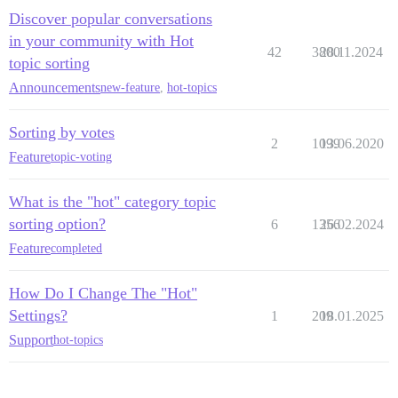
Discover popular conversations
in your community with Hot
42
3800
28.11.2024
topic sorting
Announcements
new-feature
,
hot-topics
Sorting by votes
2
1099
13.06.2020
Feature
topic-voting
What is the "hot" category topic
sorting option?
6
1356
26.02.2024
Feature
completed
How Do I Change The "Hot"
Settings?
1
209
18.01.2025
Support
hot-topics