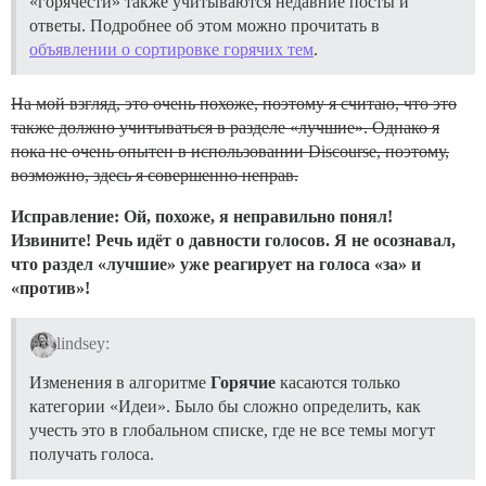
«горячести» также учитываются недавние посты и
ответы. Подробнее об этом можно прочитать в
объявлении о сортировке горячих тем
.
На мой взгляд, это очень похоже, поэтому я считаю, что это
также должно учитываться в разделе «лучшие». Однако я
пока не очень опытен в использовании Discourse, поэтому,
возможно, здесь я совершенно неправ.
Исправление: Ой, похоже, я неправильно понял!
Извините! Речь идёт о давности голосов. Я не осознавал,
что раздел «лучшие» уже реагирует на голоса «за» и
«против»!
lindsey:
Изменения в алгоритме
Горячие
касаются только
категории «Идеи». Было бы сложно определить, как
учесть это в глобальном списке, где не все темы могут
получать голоса.