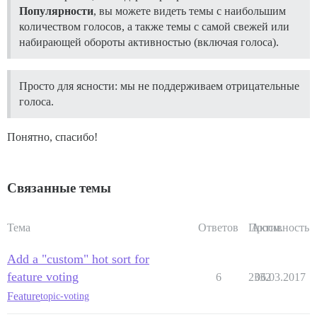
Популярности
, вы можете видеть темы с наибольшим
количеством голосов, а также темы с самой свежей или
набирающей обороты активностью (включая голоса).
Просто для ясности: мы не поддерживаем отрицательные
голоса.
Понятно, спасибо!
Связанные темы
Тема
Ответов
Просм.
Активность
Add a "custom" hot sort for
feature voting
6
2332
06.03.2017
Feature
topic-voting