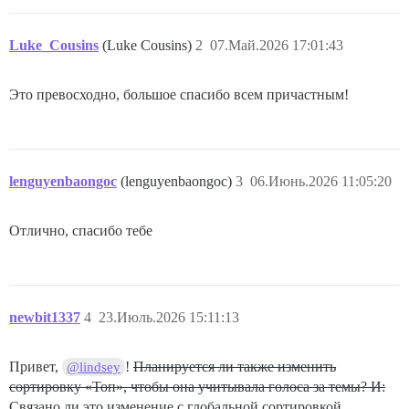
Luke_Cousins
(Luke Cousins)
2
07.Май.2026 17:01:43
Это превосходно, большое спасибо всем причастным!
lenguyenbaongoc
(lenguyenbaongoc)
3
06.Июнь.2026 11:05:20
Отлично, спасибо тебе
newbit1337
4
23.Июль.2026 15:11:13
Привет,
!
Планируется ли также изменить
@lindsey
сортировку «Топ», чтобы она учитывала голоса за темы? И:
Связано ли это изменение с глобальной сортировкой