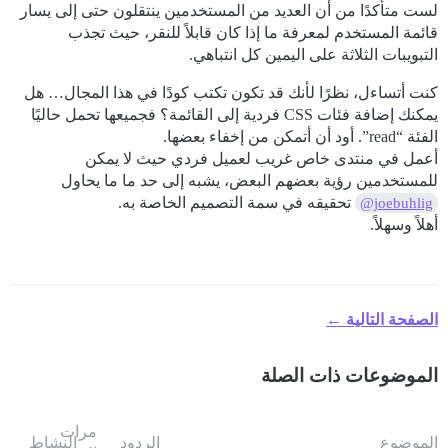
لست متأكدًا من أن العديد من المستخدمين ينتقلون حتى إلى يسار
قائمة المستخدم لمعرفة ما إذا كان قابلاً للنقر، حيث تجذب
التبويبات الثلاثة على اليمين كل انتباهي.
كنت أتساءل، نظرًا لأنك قد تكون تكتب كودًا في هذا المجال… هل
يمكنك إضافة فئات CSS فردية إلى القائمة؟ فجميعها تحمل حاليًا
الفئة “read”. أود أن أتمكن من إخفاء بعضها.
أعمل في منتدى خاص غريب لعميل فردي حيث لا يمكن
للمستخدمين رؤية بعضهم البعض، يشبه إلى حد ما ما يحاول
تحقيقه في سمة التصميم الخاصة به.
@joebuhlig
أهلاً وسهلاً.
الصفحة التالية ←
الموضوعات ذات الصلة
مرات
الموضوع
الردود
النشاط