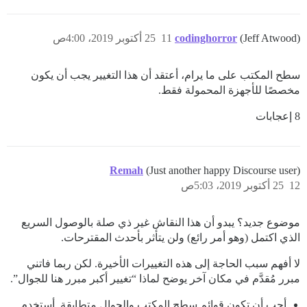
(Jeff Atwood)
codinghorror
11
25 أكتوبر 2019، 4:00ص
سطح المكتب على ما يرام، أعتقد أن هذا التغيير يجب أن يكون
مخصصًا للأجهزة المحمولة فقط.
8 إعجابات
Remah
(Just another happy Discourse user)
12
25 أكتوبر 2019، 5:03ص
موضوع جديد؟ يبدو أن هذا النقاش غير ذي صلة بالوصول السريع
الذي اكتمل (وهو أمر رائع) ولن يتأثر بأحدث المقترحات.
لا أفهم سبب الحاجة إلى هذه التغييرات الأخيرة. لكن ربما فاتني
مبرر مُقدَّم في مكان آخر يوضح لماذا “تغيير أكبر مبرر هنا للجوال”.
أحب أن تكون قوائم سطح المكتب والجوال متطابقة. أستخدم