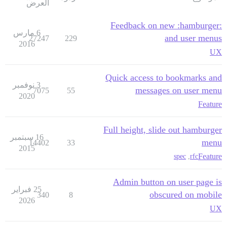
العرض
Feedback on new :hamburger:
6 مارس
and user menus
27247
229
2016
UX
Quick access to bookmarks and
3 نوفمبر
messages on user menu
7075
55
2020
Feature
Full height, slide out hamburger
16 سبتمبر
menu
14402
33
2015
Feature
spec
,
rfc
Admin button on user page is
25 فبراير
obscured on mobile
340
8
2026
UX