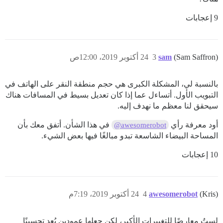
9 إعجابات
(Sam Saffron)
sam
3
24 أكتوبر 2019، 12:00ص
بالنسبة لي، المشكلة الكبرى هي حجم منطقة النقر على الهاتف في
التبويب الأول. أتساءل عما إذا كان تعديل بسيط في المسافات هناك
سيحقق لنا معظم ما نهدف إليه.
أود معرفة رأي
في هذا الشأن. أتفق معك بأن
@awesomerobot
المساحة البيضاء الشاسعة تبدو مبالغًا فيها بعض الشيء.
10 إعجابات
(Kris)
awesomerobot
4
24 أكتوبر 2019، 7:19م
لستُ معارضًا للتغييرات الأكبر، لكن جعلها عمودين يُعد تحسينًا