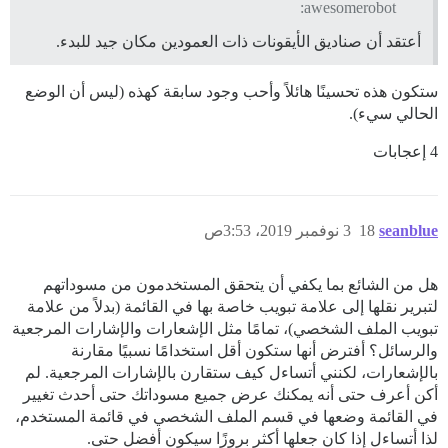
awesomerobot:
أعتقد أن صناديق الأيقونات ذات العمودين مكان جيد للبدء.
ستكون هذه تحسينًا هائلاً وأحب وجود سابقة كهذه (ليس أن الوضع
الحالي سيء).
4 إعجابات
seanblue
18
3 نوفمبر 2019، 3:53ص
هل من الشائع بما يكفي أن يتحقق المستخدمون من مسوداتهم
لتبرير نقلها إلى علامة تبويب خاصة بها في القائمة (بدلاً من علامة
تبويب الملف الشخصي)، تمامًا مثل الإشعارات والإشارات المرجعية
والرسائل؟ أفترض أنها ستكون أقل استخدامًا نسبيًا مقارنة
بالإشعارات، لكنني أتساءل كيف ستقارن بالإشارات المرجعية. لم
أكن أعرف حتى أنه يمكنك عرض جميع مسوداتك حتى أحدث تغيير
في القائمة وضعها في قسم الملف الشخصي في قائمة المستخدم،
لذا أتساءل إذا كان جعلها أكثر بروزًا سيكون أفضل حتى.