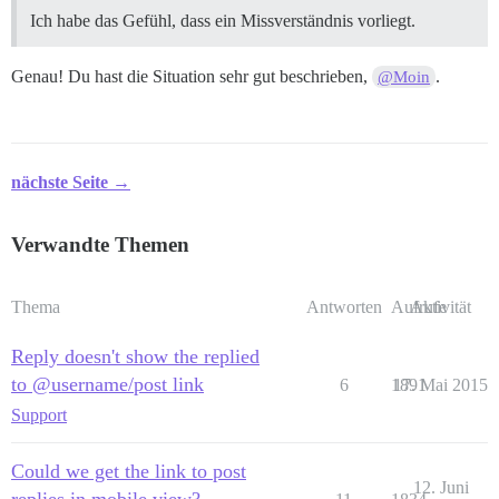
Ich habe das Gefühl, dass ein Missverständnis vorliegt.
Genau! Du hast die Situation sehr gut beschrieben,
.
@Moin
nächste Seite →
Verwandte Themen
Thema
Antworten
Aufrufe
Aktivität
Reply doesn't show the replied
to @username/post link
6
1891
17. Mai 2015
Support
Could we get the link to post
12. Juni