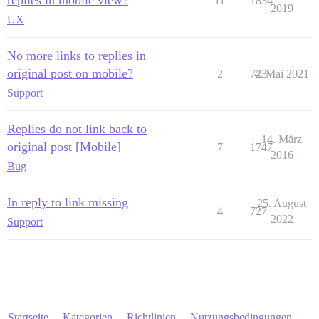
replies in mobile view?
11
1834
2019
UX
No more links to replies in
original post on mobile?
2
723
4. Mai 2021
Support
Replies do not link back to
14. März
original post [Mobile]
7
1747
2016
Bug
In reply to link missing
25. August
4
727
2022
Support
Startseite
Kategorien
Richtlinien
Nutzungsbedingungen