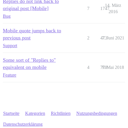
Replies do not link back to
14. März
original post [Mobile]
7
1747
2016
Bug
Mobile quote jumps back to
previous post
2
473
7. Juni 2021
Support
Some sort of "Replies to"
equivalent on mobile
4
778
9. Mai 2018
Feature
Startseite
Kategorien
Richtlinien
Nutzungsbedingungen
Datenschutzerklärung