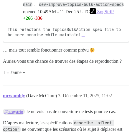
main
dev-improve-topics-bulk-action-specs
←
opened
10:49AM - 11 Dec 25 UTC
ZogStriP
+266
-336
This refactors the TopicsBulkAction spec file to 
be more concise while maintaini
…
… mais tout semble fonctionner comme prévu
Auriez-vous une chance de trouver des étapes de reproduction ?
1 « J'aime »
mcwumbly
(Dave McClure)
3
Décembre 11, 2025, 11:02
Je ne vois pas de couverture de tests pour ce cas.
@zogstrip
D’après ma lecture, les spécifications
describe "silent 
option"
ne couvrent que les scénarios où le sujet à déplacer est