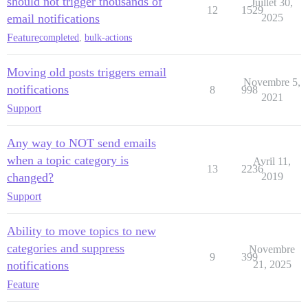
should not trigger thousands of
Juillet 30,
12
1529
email notifications
2025
Feature
completed
,
bulk-actions
Moving old posts triggers email
Novembre 5,
notifications
8
998
2021
Support
Any way to NOT send emails
when a topic category is
Avril 11,
13
2236
changed?
2019
Support
Ability to move topics to new
categories and suppress
Novembre
9
399
notifications
21, 2025
Feature