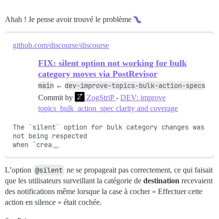
Ahah ! Je pense avoir trouvé le problème
github.com/discourse/discourse
FIX: silent option not working for bulk
category moves via PostRevisor
main
dev-improve-topics-bulk-action-specs
←
Commit by
ZogStriP
-
DEV: improve
topics_bulk_action_spec clarity and coverage
The `silent` option for bulk category changes was 
not being respected

when `crea
…
L’option
@silent
ne se propageait pas correctement, ce qui faisait
que les utilisateurs surveillant la catégorie de
destination
recevaient
des notifications même lorsque la case à cocher « Effectuer cette
action en silence » était cochée.