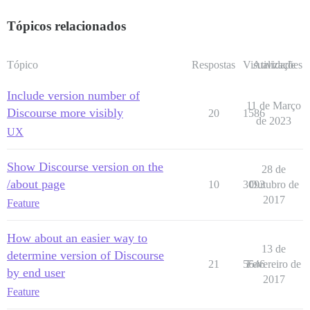
Tópicos relacionados
Tópico
Respostas
Visualizações
Atividade
Include version number of
11 de Março
Discourse more visibly
20
1586
de 2023
UX
Show Discourse version on the
28 de
/about page
10
3093
Outubro de
2017
Feature
How about an easier way to
13 de
determine version of Discourse
21
5646
Fevereiro de
by end user
2017
Feature