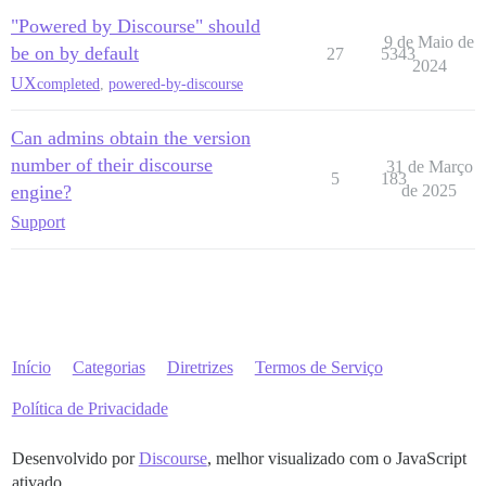
"Powered by Discourse" should
9 de Maio de
be on by default
27
5343
2024
UX
completed
,
powered-by-discourse
Can admins obtain the version
number of their discourse
31 de Março
5
183
engine?
de 2025
Support
Início
Categorias
Diretrizes
Termos de Serviço
Política de Privacidade
Desenvolvido por
Discourse
, melhor visualizado com o JavaScript
ativado