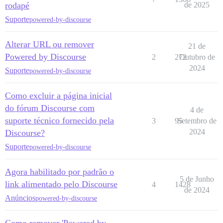
rodapé
de 2025
Suporte
powered-by-discourse
Alterar URL ou remover
21 de
Powered by Discourse
2
272
Outubro de
2024
Suporte
powered-by-discourse
Como excluir a página inicial
do fórum Discourse com
4 de
suporte técnico fornecido pela
3
95
Setembro de
2024
Discourse?
Suporte
powered-by-discourse
Agora habilitado por padrão o
5 de Junho
link alimentado pelo Discourse
4
1428
de 2024
Anúncios
powered-by-discourse