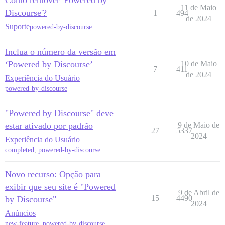
Como remover 'Powered by
11 de Maio
Discourse'?
1
494
de 2024
Suporte
powered-by-discourse
Inclua o número da versão em
‘Powered by Discourse’
10 de Maio
7
411
de 2024
Experiência do Usuário
powered-by-discourse
"Powered by Discourse" deve
estar ativado por padrão
9 de Maio de
27
5337
2024
Experiência do Usuário
completed
,
powered-by-discourse
Novo recurso: Opção para
exibir que seu site é "Powered
9 de Abril de
15
4490
by Discourse"
2024
Anúncios
new-feature
,
powered-by-discourse