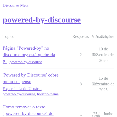
Discourse Meta
powered-by-discourse
Tópico
Respostas
Visualizações
Atividade
Página "Powered-by" no
10 de
discourse.org está quebrada
2
122
Fevereiro de
2026
Bug
powered-by-discourse
'Powered by Discourse' cobre
15 de
menu suspenso
8
322
Dezembro de
Experiência do Usuário
2025
powered-by-discourse
,
horizon-theme
Como remover o texto
"powered by discourse" do
25 de Junho
7
1366