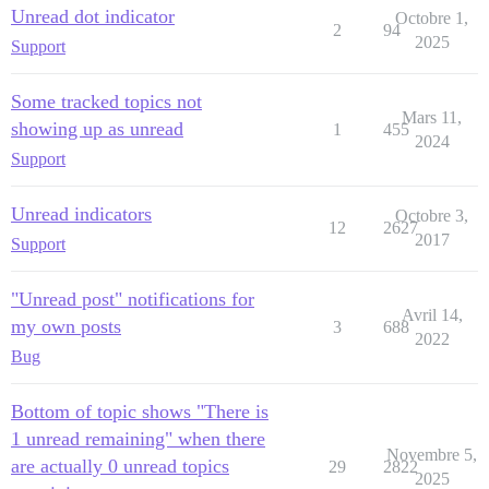
Unread dot indicator
Octobre 1,
2
94
2025
Support
Some tracked topics not
Mars 11,
showing up as unread
1
455
2024
Support
Unread indicators
Octobre 3,
12
2627
2017
Support
"Unread post" notifications for
Avril 14,
my own posts
3
688
2022
Bug
Bottom of topic shows "There is
1 unread remaining" when there
Novembre 5,
are actually 0 unread topics
29
2822
2025