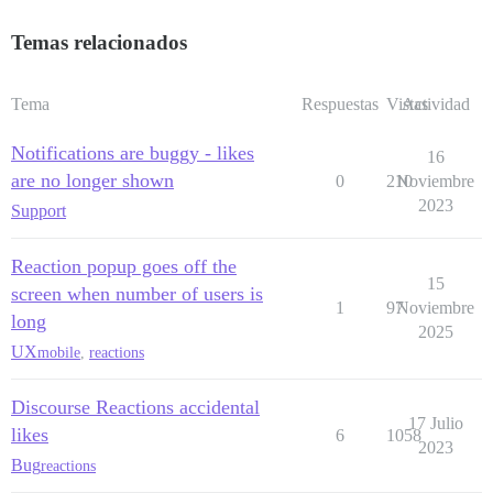
Temas relacionados
Tema
Respuestas
Vistas
Actividad
Notifications are buggy - likes
16
are no longer shown
0
210
Noviembre
2023
Support
Reaction popup goes off the
15
screen when number of users is
1
97
Noviembre
long
2025
UX
mobile
,
reactions
Discourse Reactions accidental
17 Julio
likes
6
1058
2023
Bug
reactions