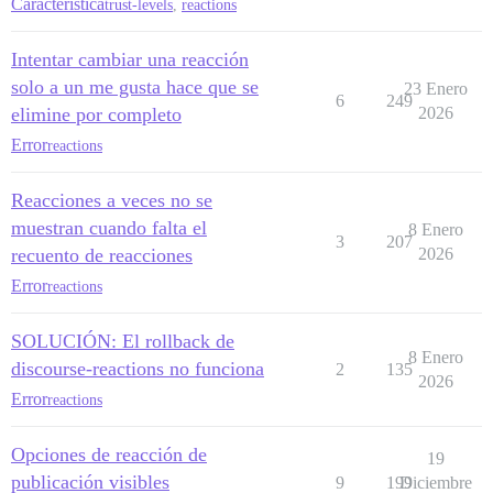
Característica
trust-levels
,
reactions
Intentar cambiar una reacción
solo a un me gusta hace que se
23 Enero
6
249
elimine por completo
2026
Error
reactions
Reacciones a veces no se
muestran cuando falta el
8 Enero
3
207
recuento de reacciones
2026
Error
reactions
SOLUCIÓN: El rollback de
8 Enero
discourse-reactions no funciona
2
135
2026
Error
reactions
Opciones de reacción de
19
publicación visibles
9
199
Diciembre