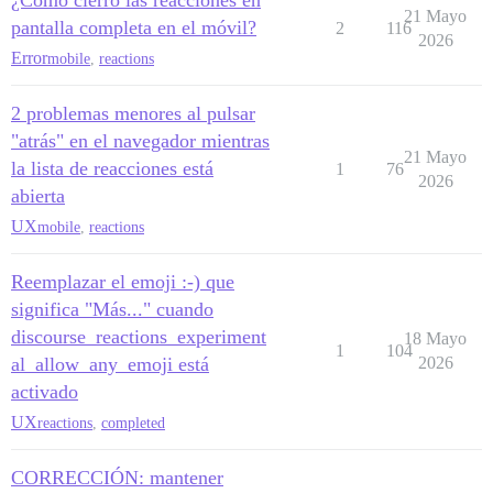
¿Cómo cierro las reacciones en
21 Mayo
pantalla completa en el móvil?
2
116
2026
Error
mobile
,
reactions
2 problemas menores al pulsar
"atrás" en el navegador mientras
21 Mayo
la lista de reacciones está
1
76
2026
abierta
UX
mobile
,
reactions
Reemplazar el emoji :-) que
significa "Más..." cuando
discourse_reactions_experiment
18 Mayo
1
104
al_allow_any_emoji está
2026
activado
UX
reactions
,
completed
CORRECCIÓN: mantener