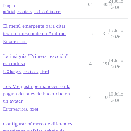
24 Julio
64
40847
Plugin
2026
official
,
reactions
,
included-in-core
El menú emergente para citar
15 Julio
texto no responde en Android
15
312
2026
Error
reactions
La insignia "Primera reacción"
14 Julio
es confusa
4
191
2026
UX
badges
,
reactions
,
fixed
Los Me gusta permanecen en la
página después de hacer clic en
10 Julio
4
160
un avatar
2026
Error
reactions
,
fixed
Configurar número de diferentes