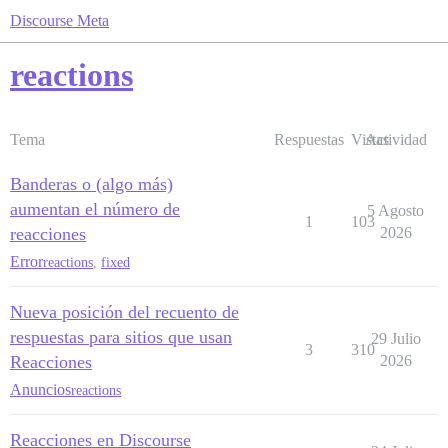
Discourse Meta
reactions
Tema
Respuestas
Vistas
Actividad
Banderas o (algo más)
aumentan el número de
5 Agosto
1
103
reacciones
2026
Error
reactions
,
fixed
Nueva posición del recuento de
respuestas para sitios que usan
29 Julio
3
310
Reacciones
2026
Anuncios
reactions
Reacciones en Discourse