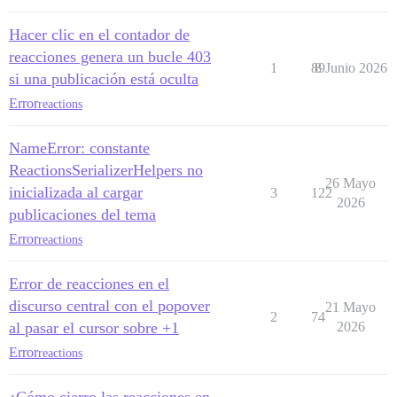
Hacer clic en el contador de
reacciones genera un bucle 403
1
89
8 Junio 2026
si una publicación está oculta
Error
reactions
NameError: constante
ReactionsSerializerHelpers no
26 Mayo
inicializada al cargar
3
122
2026
publicaciones del tema
Error
reactions
Error de reacciones en el
discurso central con el popover
21 Mayo
2
74
al pasar el cursor sobre +1
2026
Error
reactions