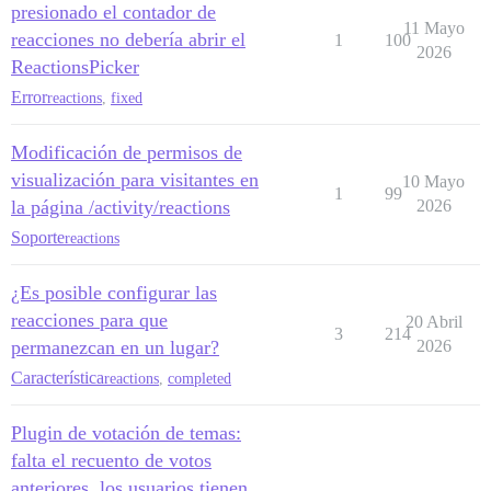
presionado el contador de
11 Mayo
reacciones no debería abrir el
1
100
2026
ReactionsPicker
Error
reactions
,
fixed
Modificación de permisos de
visualización para visitantes en
10 Mayo
1
99
la página /activity/reactions
2026
Soporte
reactions
¿Es posible configurar las
reacciones para que
20 Abril
3
214
permanezcan en un lugar?
2026
Característica
reactions
,
completed
Plugin de votación de temas:
falta el recuento de votos
anteriores, los usuarios tienen