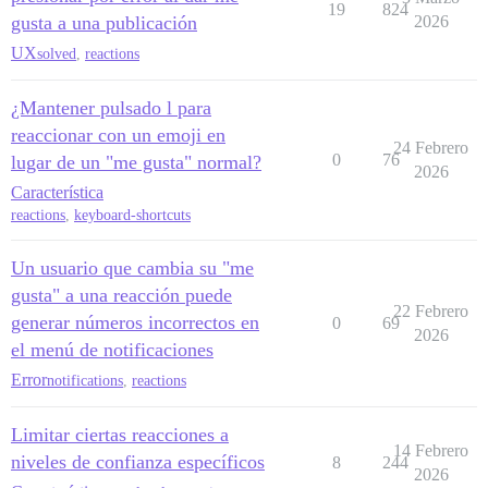
19
824
gusta a una publicación
2026
UX
solved
,
reactions
¿Mantener pulsado l para
reaccionar con un emoji en
24 Febrero
0
76
lugar de un "me gusta" normal?
2026
Característica
reactions
,
keyboard-shortcuts
Un usuario que cambia su "me
gusta" a una reacción puede
22 Febrero
generar números incorrectos en
0
69
2026
el menú de notificaciones
Error
notifications
,
reactions
Limitar ciertas reacciones a
14 Febrero
niveles de confianza específicos
8
244
2026