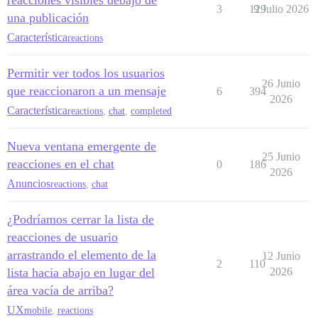
reacciones visibles debajo de
3
129
9 Julio 2026
una publicación
Característica
reactions
Permitir ver todos los usuarios
26 Junio
que reaccionaron a un mensaje
6
394
2026
Característica
reactions
,
chat
,
completed
Nueva ventana emergente de
25 Junio
reacciones en el chat
0
186
2026
Anuncios
reactions
,
chat
¿Podríamos cerrar la lista de
reacciones de usuario
arrastrando el elemento de la
12 Junio
2
110
lista hacia abajo en lugar del
2026
área vacía de arriba?
UX
mobile
,
reactions