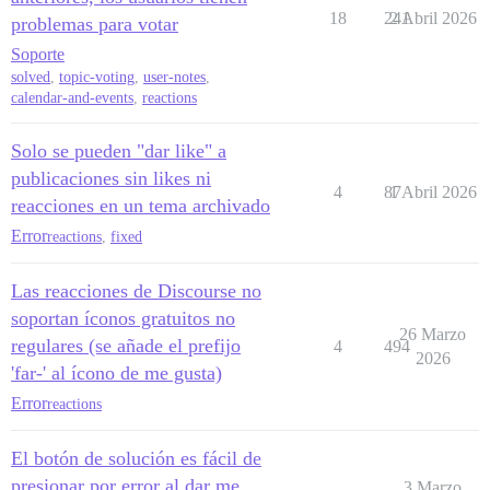
18
241
2 Abril 2026
problemas para votar
Soporte
solved
,
topic-voting
,
user-notes
,
calendar-and-events
,
reactions
Solo se pueden "dar like" a
publicaciones sin likes ni
4
87
1 Abril 2026
reacciones en un tema archivado
Error
reactions
,
fixed
Las reacciones de Discourse no
soportan íconos gratuitos no
26 Marzo
regulares (se añade el prefijo
4
494
2026
'far-' al ícono de me gusta)
Error
reactions
El botón de solución es fácil de
presionar por error al dar me
3 Marzo