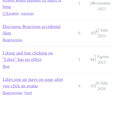
1
97
Noviembre
long
2025
UX
mobile
,
reactions
Discourse Reactions accidental
17 Julio
likes
6
1057
2023
Bug
reactions
Liking and fast clicking on
7 Agosto
"Likes" has no effect
1
941
2015
Bug
Likes pop up stays on page after
10 Julio
you click an avatar
4
162
2026
Bug
reactions
,
fixed