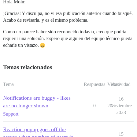
Hola Moin:
¡Gracias! Y disculpa, no vi esa publicación anterior cuando busqué.
Acabo de revisarla, y es el mismo problema.
Como no parece haber sido reconocido todavía, creo que podría
requerir una solución. Espero que alguien del equipo técnico pueda
echarle un vistazo.
Temas relacionados
Tema
Respuestas
Vistas
Actividad
Notifications are buggy - likes
16
are no longer shown
0
208
Noviembre
2023
Support
Reaction popup goes off the
15
screen when number of users is