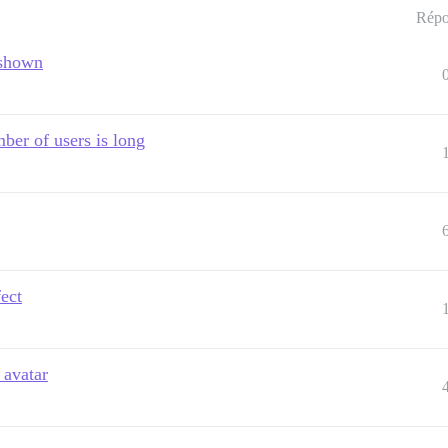
Répo
 shown
ber of users is long
fect
 avatar