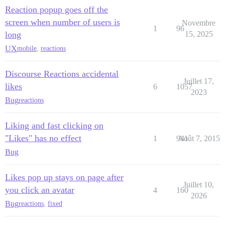
Reaction popup goes off the
screen when number of users is
Novembre
1
96
long
15, 2025
UX
mobile
,
reactions
Discourse Reactions accidental
Juillet 17,
likes
6
1057
2023
Bug
reactions
Liking and fast clicking on
"Likes" has no effect
1
941
Août 7, 2015
Bug
Likes pop up stays on page after
Juillet 10,
you click an avatar
4
160
2026
Bug
reactions
,
fixed