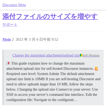
Discourse Meta
添付ファイルのサイズを増やす
サポート
Moin
2
2023 年 3 月 6 日午前 9:52
Change the maximum attachment/upload size
Self-Hosting
This guide explains how to change the maximum
attachment upload size for self-hosted Discourse instances.
Required user level: System Admin The default attachment
upload size limit is 10MB If you are self-hosting Discourse and
need to allow uploads larger than 10 MB, follow the steps
below.
Changing the upload size Connect to your server: Use
SSH to access your server’s command line interface. Edit the
configuration file: Navigate to the configurati…