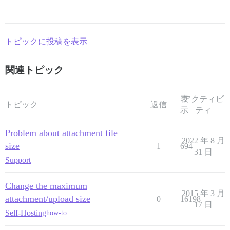
トピックに投稿を表示
関連トピック
表
アクティビ
トピック
返信
示
ティ
Problem about attachment file
2022 年 8 月
size
1
694
31 日
Support
Change the maximum
2015 年 3 月
attachment/upload size
0
16198
17 日
Self-Hosting
how-to