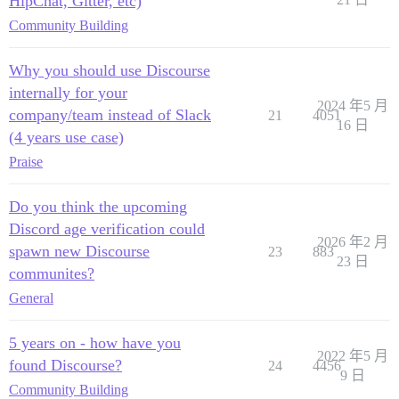
HipChat, Gitter, etc)
Community Building
Why you should use Discourse
internally for your
2024 年5 月
company/team instead of Slack
21
4051
16 日
(4 years use case)
Praise
Do you think the upcoming
Discord age verification could
2026 年2 月
spawn new Discourse
23
883
23 日
communites?
General
5 years on - how have you
2022 年5 月
found Discourse?
24
4456
9 日
Community Building