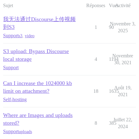
Sujet
Réponses
Vues
Activité
我无法通过Discourse上传视频
Novembre 3,
到S3
1
90
2025
Support
s3
,
video
S3 upload: Bypass Discourse
Novembre
local storage
4
1194
30, 2021
Support
Can I increase the 1024000 kb
Août 19,
limit on attachment?
18
1635
2021
Self-hosting
Where are Images and uploads
Juillet 22,
stored?
8
385
2024
Support
uploads