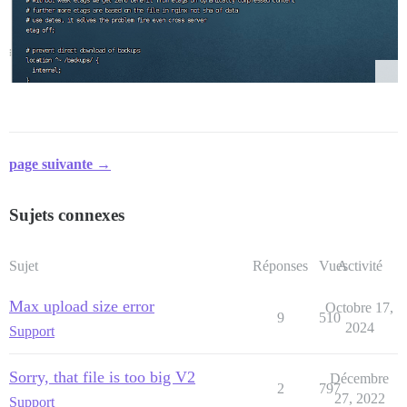
page suivante →
Sujets connexes
Sujet
Réponses
Vues
Activité
Max upload size error
Octobre 17,
9
510
2024
Support
Sorry, that file is too big V2
Décembre
2
797
27, 2022
Support