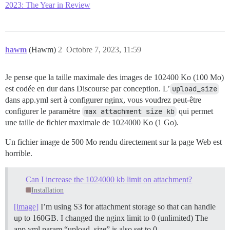
2023: The Year in Review
hawm
(Hawm)
2
Octobre 7, 2023, 11:59
Je pense que la taille maximale des images de 102400 Ko (100 Mo)
est codée en dur dans Discourse par conception. L’
upload_size
dans app.yml sert à configurer nginx, vous voudrez peut-être
configurer le paramètre
max attachment size kb
qui permet
une taille de fichier maximale de 1024000 Ko (1 Go).
Un fichier image de 500 Mo rendu directement sur la page Web est
horrible.
Can I increase the 1024000 kb limit on attachment?
Installation
[image]
I’m using S3 for attachment storage so that can handle
up to 160GB. I changed the nginx limit to 0 (unlimited) The
app.yml param “upload_size” is also set to 0