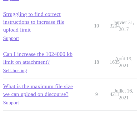
Struggling to find correct
instructions to increase file
Janvier 31,
10
3204
upload limit
2017
Support
Can I increase the 1024000 kb
Août 19,
limit on attachment?
18
1635
2021
Self-hosting
What is the maximum file size
Juillet 16,
we can upload on discourse?
9
4211
2021
Support