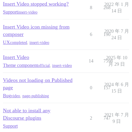
Insert Video stopped working?
2022 年 1 月
8
268
14 日
Support
insert-video
Insert Video icon missing from
2020 年 7 月
composer
6
190
24 日
UX
completed
,
insert-video
Insert Video
2025 年 10
14
7598
月 29 日
Theme component
official
,
insert-video
Videos not loading on Published
2024 年 6 月
page
0
157
15 日
Bug
video
,
page-publishing
Not able to install any
2021 年 7 月
Discourse plugins
2
747
9 日
Support