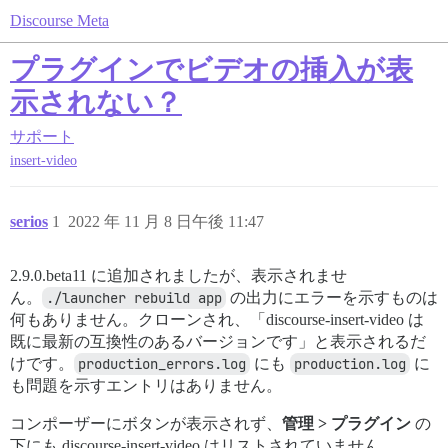
Discourse Meta
プラグインでビデオの挿入が表
示されない？
サポート
insert-video
serios
1
2022 年 11 月 8 日午後 11:47
2.9.0.beta11 に追加されましたが、表示されませ
ん。
./launcher rebuild app
の出力にエラーを示すものは
何もありません。クローンされ、「discourse-insert-video は
既に最新の互換性のあるバージョンです」と表示されるだ
けです。
production_errors.log
にも
production.log
に
も問題を示すエントリはありません。
コンポーザーにボタンが表示されず、
管理 > プラグイン
の
下にも discourse-insert-video はリストされていません。