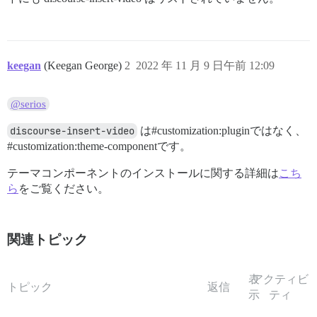
keegan
(Keegan George)
2
2022 年 11 月 9 日午前 12:09
@serios
discourse-insert-video
は#customization:pluginではなく、
#customization:theme-componentです。
テーマコンポーネントのインストールに関する詳細は
こち
ら
をご覧ください。
関連トピック
表
アクティビ
トピック
返信
示
ティ