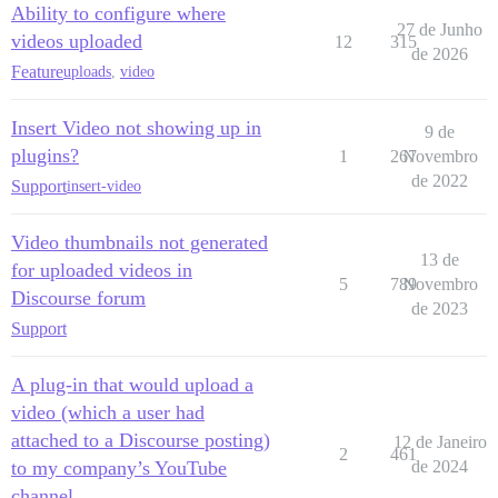
Ability to configure where
27 de Junho
videos uploaded
12
315
de 2026
Feature
uploads
,
video
Insert Video not showing up in
9 de
plugins?
1
267
Novembro
de 2022
Support
insert-video
Video thumbnails not generated
13 de
for uploaded videos in
5
789
Novembro
Discourse forum
de 2023
Support
A plug-in that would upload a
video (which a user had
attached to a Discourse posting)
12 de Janeiro
2
461
to my company’s YouTube
de 2024
channel