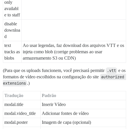
only
availabl
e to staff
disable
downloa
d
text
Ao usar legendas, faz download dos arquivos VTT e os
tracks as
injeta como blob (corrige problemas ao usar
blobs
armazenamento S3 ou CDN)
(Para que os uploads funcionem, você precisará permitir
.vtt
e os
formatos de vídeo escolhidos na configuração do site
authorized 
extensions
.)
Tradução
Padrão
modal.title
Inserir Vídeo
modal.video_title
Adicionar fontes de vídeo
modal.poster
Imagem de capa (opcional)