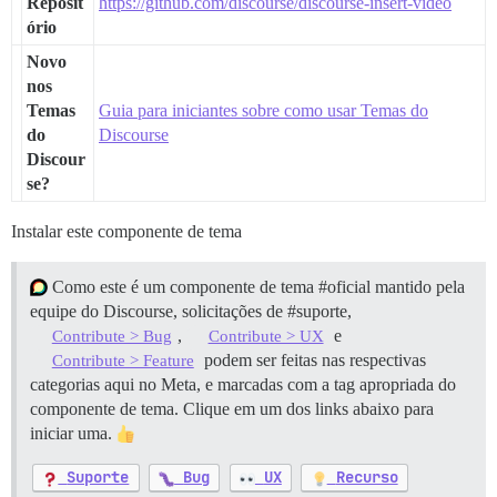
Reposit
https://github.com/discourse/discourse-insert-video
ório
Novo
nos
Temas
Guia para iniciantes sobre como usar Temas do
do
Discourse
Discour
se?
Instalar este componente de tema
Como este é um componente de tema
#oficial
mantido pela
equipe do Discourse, solicitações de
#suporte
,
,
e
Contribute > Bug
Contribute > UX
podem ser feitas nas respectivas
Contribute > Feature
categorias aqui no Meta, e marcadas com a tag apropriada do
componente de tema. Clique em um dos links abaixo para
iniciar uma.
Suporte
Bug
UX
Recurso