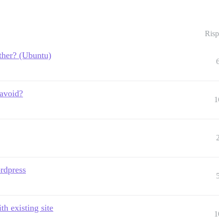
Risp
ther? (Ubuntu)
 avoid?
1
ordpress
h existing site
1