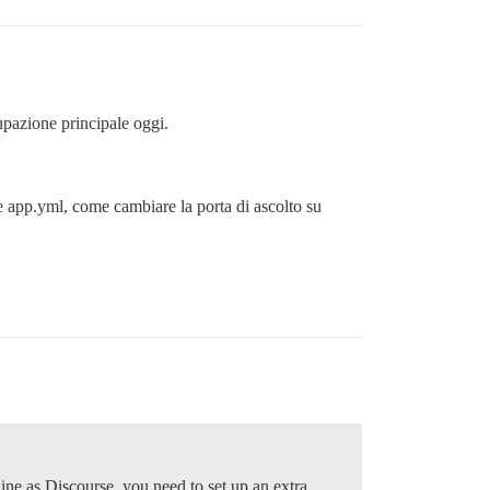
upazione principale oggi.
e app.yml, come cambiare la porta di ascolto su
ine as Discourse, you need to set up an extra