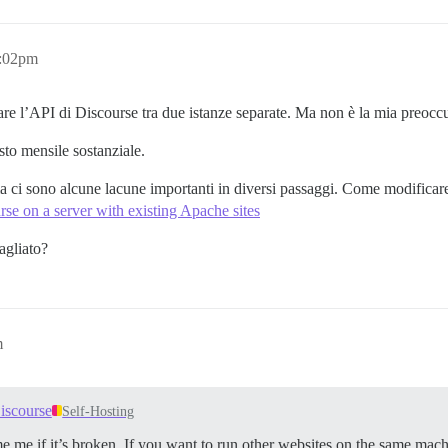
2:02pm
zare l’API di Discourse tra due istanze separate. Ma non è la mia preocc
sto mensile sostanziale.
a ci sono alcune lacune importanti in diversi passaggi. Come modificar
rse on a server with existing Apache sites
agliato?
m
iscourse
Self-Hosting
e me if it’s broken. If you want to run other websites on the same mach