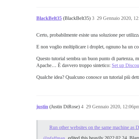
BlackBelt35
(BlackBelt35)
3
29 Gennaio 2020, 1
Certo, probabilmente esiste una soluzione per utiliz
E non voglio moltiplicare i droplet, ognuno ha un co
Questo tutorial sembra un buon punto di partenza, m
Apache… È davvero troppo sintetico:
Set up Discou
Qualche idea? Qualcuno conosce un tutorial più dett
justin
(Justin DiRose)
4
29 Gennaio 2020, 12:06p
Run other websites on the same machine as D
edited this heavily 2022.02.24. Blam
@pfaffman