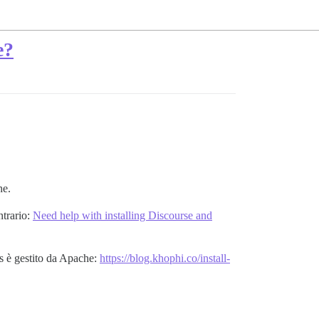
e?
he.
ntrario:
Need help with installing Discourse and
ss è gestito da Apache:
https://blog.khophi.co/install-