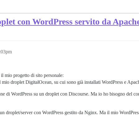
roplet con WordPress servito da Apach
2:03pm
l mio progetto di sito personale:
ul mio droplet DigitalOcean, su cui sono già installati WordPress e Apac
ione di WordPress su un droplet con Discourse. Ma io ho bisogno del co
su un droplet/server con WordPress gestito da Nginx. Ma il mio WordPre