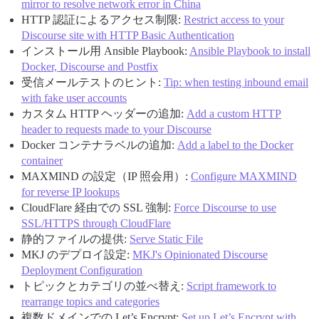
mirror to resolve network error in China
HTTP 認証によるアクセス制限:
Restrict access to your
Discourse site with HTTP Basic Authentication
インストール用 Ansible Playbook:
Ansible Playbook to install
Docker, Discourse and Postfix
受信メールテストのヒント:
Tip: when testing inbound email
with fake user accounts
カスタム HTTP ヘッダーの追加:
Add a custom HTTP
header to requests made to your Discourse
Docker コンテナラベルの追加:
Add a label to the Docker
container
MAXMIND の設定（IP 照会用）:
Configure MAXMIND
for reverse IP lookups
CloudFlare 経由での SSL 強制:
Force Discourse to use
SSL/HTTPS through CloudFlare
静的ファイルの提供:
Serve Static File
MKJ のデプロイ設定:
MKJ's Opinionated Discourse
Deployment Configuration
トピックとカテゴリの並べ替え:
Script framework to
rearrange topics and categories
複数ドメインでの Let’s Encrypt:
Set up Let’s Encrypt with