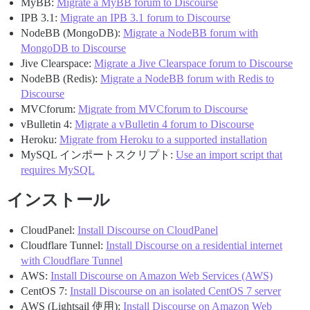
MyBB:
Migrate a MyBB forum to Discourse
IPB 3.1:
Migrate an IPB 3.1 forum to Discourse
NodeBB (MongoDB):
Migrate a NodeBB forum with
MongoDB to Discourse
Jive Clearspace:
Migrate a Jive Clearspace forum to Discourse
NodeBB (Redis):
Migrate a NodeBB forum with Redis to
Discourse
MVCforum:
Migrate from MVCforum to Discourse
vBulletin 4:
Migrate a vBulletin 4 forum to Discourse
Heroku:
Migrate from Heroku to a supported installation
MySQL インポートスクリプト:
Use an import script that
requires MySQL
インストール
CloudPanel:
Install Discourse on CloudPanel
Cloudflare Tunnel:
Install Discourse on a residential internet
with Cloudflare Tunnel
AWS:
Install Discourse on Amazon Web Services (AWS)
CentOS 7:
Install Discourse on an isolated CentOS 7 server
AWS (Lightsail 使用):
Install Discourse on Amazon Web