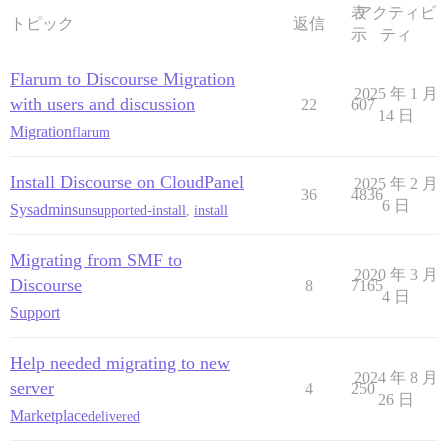
表
アクティビ
トピック
返信
示
ティ
Flarum to Discourse Migration
2025 年 1 月
with users and discussion
22
607
14 日
Migration
flarum
Install Discourse on CloudPanel
2025 年 2 月
36
4836
6 日
Sysadmins
unsupported-install
,
install
Migrating from SMF to
2020 年 3 月
Discourse
8
7165
4 日
Support
Help needed migrating to new
2024 年 8 月
server
4
250
26 日
Marketplace
delivered