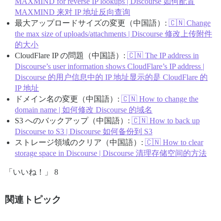
MAXMIND for reverse IP lookups | Discourse 如何配置
MAXMIND 来对 IP 地址反向查询
最大アップロードサイズの変更（中国語）:
🇨🇳 Change
the max size of uploads/attachments | Discourse 修改上传附件
的大小
CloudFlare IP の問題（中国語）:
🇨🇳 The IP address in
Discourse’s user information shows CloudFlare’s IP address |
Discourse 的用户信息中的 IP 地址显示的是 CloudFlare 的
IP 地址
ドメイン名の変更（中国語）:
🇨🇳 How to change the
domain name | 如何修改 Discourse 的域名
S3 へのバックアップ（中国語）:
🇨🇳 How to back up
Discourse to S3 | Discourse 如何备份到 S3
ストレージ領域のクリア（中国語）:
🇨🇳 How to clear
storage space in Discourse | Discourse 清理存储空间的方法
「いいね！」 8
関連トピック