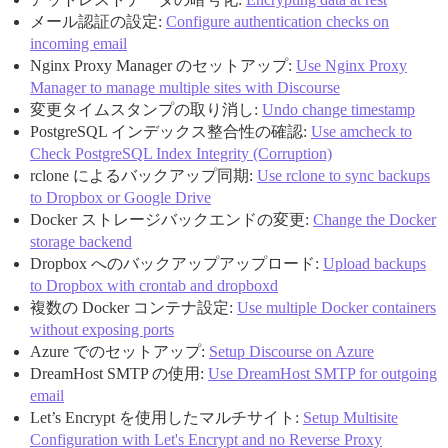
メール認証の設定:
Configure authentication checks on
incoming email
Nginx Proxy Manager のセットアップ:
Use Nginx Proxy
Manager to manage multiple sites with Discourse
変更タイムスタンプの取り消し:
Undo change timestamp
PostgreSQL インデックス整合性の確認:
Use amcheck to
Check PostgreSQL Index Integrity (Corruption)
rclone によるバックアップ同期:
Use rclone to sync backups
to Dropbox or Google Drive
Docker ストレージバックエンドの変更:
Change the Docker
storage backend
Dropbox へのバックアップアップロード:
Upload backups
to Dropbox with crontab and dropboxd
複数の Docker コンテナ設定:
Use multiple Docker containers
without exposing ports
Azure でのセットアップ:
Setup Discourse on Azure
DreamHost SMTP の使用:
Use DreamHost SMTP for outgoing
email
Let’s Encrypt を使用したマルチサイト:
Setup Multisite
Configuration with Let's Encrypt and no Reverse Proxy