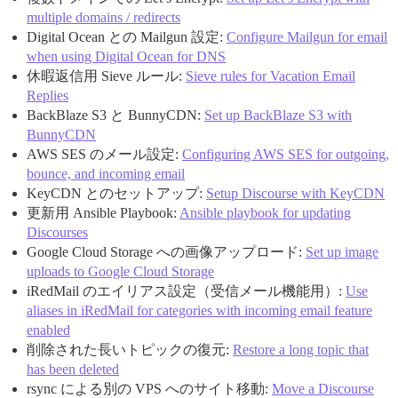
multiple domains / redirects
Digital Ocean との Mailgun 設定:
Configure Mailgun for email
when using Digital Ocean for DNS
休暇返信用 Sieve ルール:
Sieve rules for Vacation Email
Replies
BackBlaze S3 と BunnyCDN:
Set up BackBlaze S3 with
BunnyCDN
AWS SES のメール設定:
Configuring AWS SES for outgoing,
bounce, and incoming email
KeyCDN とのセットアップ:
Setup Discourse with KeyCDN
更新用 Ansible Playbook:
Ansible playbook for updating
Discourses
Google Cloud Storage への画像アップロード:
Set up image
uploads to Google Cloud Storage
iRedMail のエイリアス設定（受信メール機能用）:
Use
aliases in iRedMail for categories with incoming email feature
enabled
削除された長いトピックの復元:
Restore a long topic that
has been deleted
rsync による別の VPS へのサイト移動:
Move a Discourse