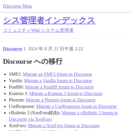
Discourse Meta
シス管理者インデックス
コミュニティWiki
システム管理者
Discourse
1
2024 年 8 月 21 日午後 2:22
Discourse への移行
SMF2:
Migrate an SMF2 forum to Discourse
Vanilla:
Migrate a Vanilla forum to Discourse
PunBB:
Migrate a PunBB forum to Discourse
Kunena 3:
Migrate a Kunena 3 forum to Discourse
Phorum:
Migrate a Phorum forum to Discourse
UseResponse:
Migrate a UseResponse forum to Discourse
vBulletin 3 (XenForo経由):
Migrate a vBulletin 3 forum to
Discourse via XenForo
XenForo:
Migrate a XenForo forum to Discourse