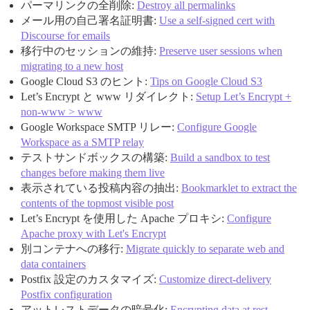
パーマリンクの全削除:
Destroy all permalinks
メール用の自己署名証明書:
Use a self-signed cert with
Discourse for emails
移行中のセッションの維持:
Preserve user sessions when
migrating to a new host
Google Cloud S3 のヒント:
Tips on Google Cloud S3
Let’s Encrypt と www リダイレクト:
Setup Let’s Encrypt +
non-www > www
Google Workspace SMTP リレー:
Configure Google
Workspace as a SMTP relay
テストサンドボックスの構築:
Build a sandbox to test
changes before making them live
表示されている投稿内容の抽出:
Bookmarklet to extract the
contents of the topmost visible post
Let’s Encrypt を使用した Apache プロキシ:
Configure
Apache proxy with Let's Encrypt
別コンテナへの移行:
Migrate quickly to separate web and
data containers
Postfix 設定のカスタマイズ:
Customize direct-delivery
Postfix configuration
アットレストデータの暗号化:
Encrypting data at rest