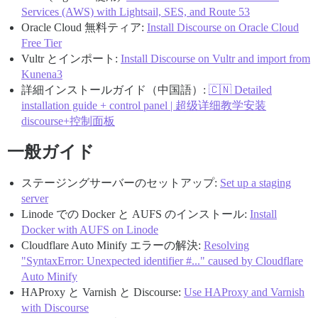
Services (AWS) with Lightsail, SES, and Route 53
Oracle Cloud 無料ティア:
Install Discourse on Oracle Cloud
Free Tier
Vultr とインポート:
Install Discourse on Vultr and import from
Kunena3
詳細インストールガイド（中国語）:
🇨🇳 Detailed
installation guide + control panel | 超级详细教学安装
discourse+控制面板
一般ガイド
ステージングサーバーのセットアップ:
Set up a staging
server
Linode での Docker と AUFS のインストール:
Install
Docker with AUFS on Linode
Cloudflare Auto Minify エラーの解決:
Resolving
"SyntaxError: Unexpected identifier #..." caused by Cloudflare
Auto Minify
HAProxy と Varnish と Discourse:
Use HAProxy and Varnish
with Discourse