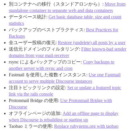
別コンテナへの移行（スタンドアロンから）:
Move from
standalone container to separate web and data containers
データベース統計:
Get basic database table, size and count
statistics
バックアップのベストプラクティス:
Best Practices for
Backups
全ユーザー投稿の復元:
Restore (undelete) all posts by a user
送信元ドメインのフィルタリング:
Filter known-bad sender
domains from your mail-receiver
rsync によるバックアップのコピー:
Copy backups to
another server with rsync and cron
Fastmail を使用した複数インスタンス:
Use one Fastmail
account to serve multiple Discourse instances
注目トピックリンクの設定:
Set or update a featured topic
link via the rails console
Protonmail Bridge の使用:
Use Protonmail Bridge with
Discourse
オフラインページの追加:
Add an offline page to display
when Discourse is rebuilding or starting up
Taobao ミラーの使用:
Replace rubygems.org with taobao