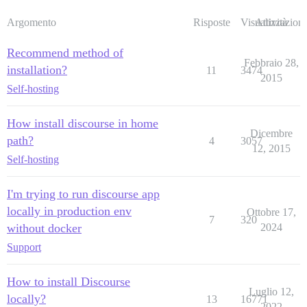
Argomento
Risposte
Visualizzazioni
Attività
Recommend method of
Febbraio 28,
installation?
11
3474
2015
Self-hosting
How install discourse in home
Dicembre
path?
4
3057
12, 2015
Self-hosting
I'm trying to run discourse app
locally in production env
Ottobre 17,
7
320
without docker
2024
Support
How to install Discourse
Luglio 12,
locally?
13
16771
2022