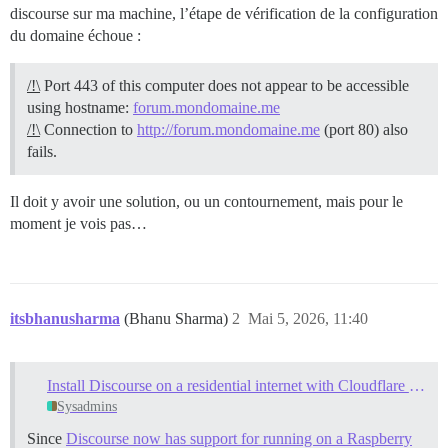
discourse sur ma machine, l’étape de vérification de la configuration
du domaine échoue :
/!\
Port 443 of this computer does not appear to be accessible
using hostname:
forum.mondomaine.me
/!\
Connection to
http://forum.mondomaine.me
(port 80) also
fails.
Il doit y avoir une solution, ou un contournement, mais pour le
moment je vois pas…
itsbhanusharma
(Bhanu Sharma)
2
Mai 5, 2026, 11:40
Install Discourse on a residential internet with Cloudflare Tunnel
Sysadmins
Since
Discourse now has support for running on a Raspberry