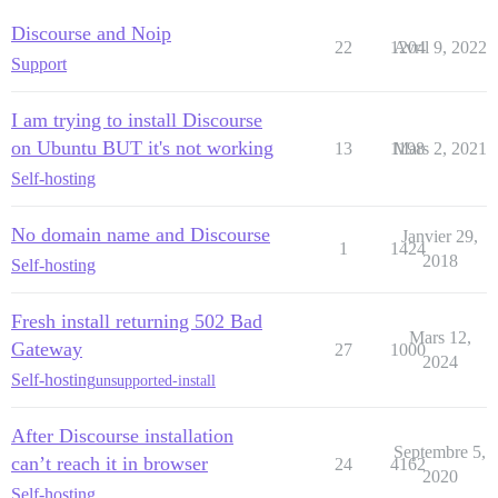
Discourse and Noip
22
1204
Avril 9, 2022
Support
I am trying to install Discourse
on Ubuntu BUT it's not working
13
1198
Mars 2, 2021
Self-hosting
No domain name and Discourse
Janvier 29,
1
1424
2018
Self-hosting
Fresh install returning 502 Bad
Mars 12,
Gateway
27
1000
2024
Self-hosting
unsupported-install
After Discourse installation
Septembre 5,
can’t reach it in browser
24
4162
2020
Self-hosting