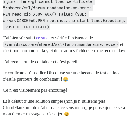
nginx: [emerg] cannot load certificate 
“/shared/ssl/forum.mondomaine.me.cer”: 
PEM_read_bio_X509_AUX() failed (SSL: 
error:0480006C:PEM routines::no start line:Expecting: 
TRUSTED CERTIFICATE)
J’ai bien sûr suivi
ce sujet
et vérifié l’existence de
/var/discourse/shared/ssl/forum.mondomaine.me.cer
et
c’est bon, comme le .key et deux autres fichiers en .me_ecc.cer|key
J’ai reconstruit le container et c’est pareil.
Je confirme qu’installer Discourse sur une bécane de test en local,
c’est le parcours du combattant !
Ce n’est visiblement pas encouragé.
Et à défaut d’une solution simple (non je n’utiliserai
pas
CloudFlare, inutile d’aller dans ce sens merci), je pense que ce sera
mon dernier message sur le sujet.