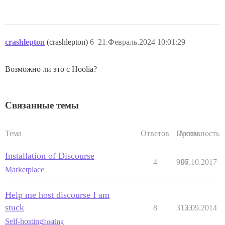
crashlepton
(crashlepton)
6
21.Февраль.2024 10:01:29
Возможно ли это с Hoolia?
Связанные темы
Тема
Ответов
Просм.
Активность
Installation of Discourse
4
936
07.10.2017
Marketplace
Help me host discourse I am
stuck
8
3133
12.09.2014
Self-hosting
hosting