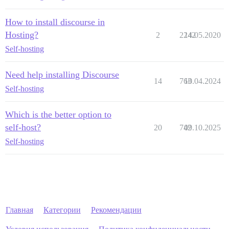
How to install discourse in
Hosting?
2
2242
14.05.2020
Self-hosting
Need help installing Discourse
14
763
10.04.2024
Self-hosting
Which is the better option to
self-host?
20
742
09.10.2025
Self-hosting
Главная
Категории
Рекомендации