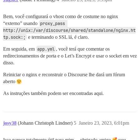
Bem, você configurará o vhost como de costume no nginx
“externo” usando
proxy_pass 
http://unix:/var/discourse/shared/standalone/nginx.ht
tp.sock:;
e terminando o SSL lá, é claro.
Em seguida, em
app.yml
, você terá que comentar os
redirecionamentos de porta e o Let’s Encrypt e usar o socket em vez
disso.
Reiniciar o nginx e reconstruir o Discourse lhe dará um fórum
aberto
As instruções também podem ser encontradas aqui.
josy38
(Johann Christoph Lindner)
5
Janeiro 23, 2023, 6:01pm
Isso parece totalmente útil para mim… obrigado amigo
vou