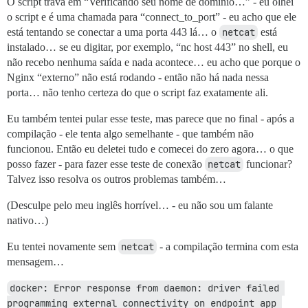
O script trava em “Verificando seu nome de domínio…” - eu olhei
o script e é uma chamada para “connect_to_port” - eu acho que ele
está tentando se conectar a uma porta 443 lá… o
netcat
está
instalado… se eu digitar, por exemplo, “nc host 443” no shell, eu
não recebo nenhuma saída e nada acontece… eu acho que porque o
Nginx “externo” não está rodando - então não há nada nessa
porta… não tenho certeza do que o script faz exatamente ali.
Eu também tentei pular esse teste, mas parece que no final - após a
compilação - ele tenta algo semelhante - que também não
funcionou. Então eu deletei tudo e comecei do zero agora… o que
posso fazer - para fazer esse teste de conexão
netcat
funcionar?
Talvez isso resolva os outros problemas também…
(Desculpe pelo meu inglês horrível… - eu não sou um falante
nativo…)
Eu tentei novamente sem
netcat
- a compilação termina com esta
mensagem…
docker: Error response from daemon: driver failed 
programming external connectivity on endpoint app 