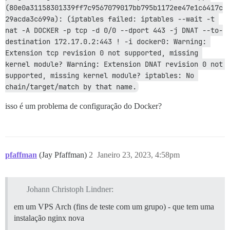
(80e0a31158301339ff7c9567079017bb795b1172ee47e1c6417c
29acda3c699a): (iptables failed: iptables --wait -t 
nat -A DOCKER -p tcp -d 0/0 --dport 443 -j DNAT --to-
destination 172.17.0.2:443 ! -i docker0: Warning: 
Extension tcp revision 0 not supported, missing 
kernel module? Warning: Extension DNAT revision 0 not 
supported, missing kernel module? iptables: No 
chain/target/match by that name.
isso é um problema de configuração do Docker?
pfaffman
(Jay Pfaffman)
2
Janeiro 23, 2023, 4:58pm
Johann Christoph Lindner:
em um VPS Arch (fins de teste com um grupo) - que tem uma
instalação nginx nova