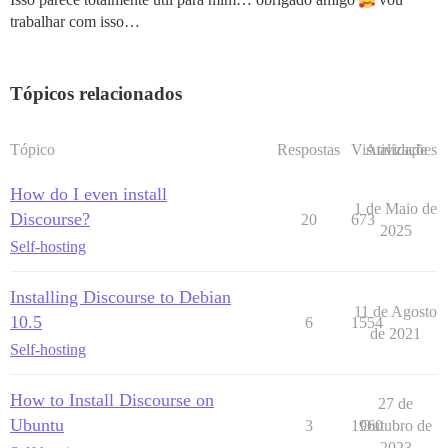
trabalhar com isso…
Tópicos relacionados
Tópico
Respostas
Visualizações
Atividade
How do I even install
1 de Maio de
Discourse?
20
673
2025
Self-hosting
Installing Discourse to Debian
11 de Agosto
10.5
6
1554
de 2021
Self-hosting
How to Install Discourse on
27 de
Ubuntu
3
1960
Outubro de
2023