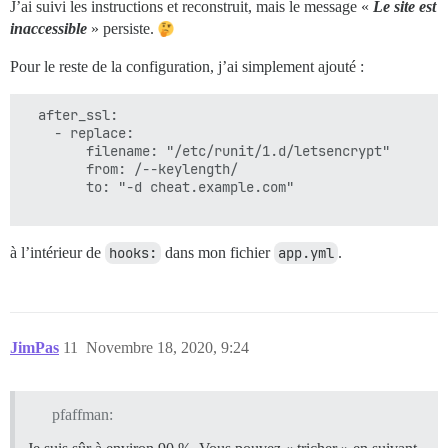
J’ai suivi les instructions et reconstruit, mais le message «
Le site est
inaccessible
» persiste.
Pour le reste de la configuration, j’ai simplement ajouté :
  after_ssl:

    - replace:

        filename: "/etc/runit/1.d/letsencrypt"

        from: /--keylength/

        to: "-d cheat.example.com"

à l’intérieur de
hooks:
dans mon fichier
app.yml
.
JimPas
11
Novembre 18, 2020, 9:24
pfaffman: