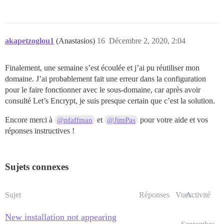
  # DISCOURSE_DEFAULT_LOCALE: en

  # DISCOURSE_RELATIVE_URL_ROOT: /forum

  ## Combien de requêtes web simultanées sont prises 
  ## Sera défini automatiquement par bootstrap en fon
akapetzoglou1
(Anastasios)
16
Décembre 2, 2020, 2:04
  UNICORN_WORKERS: 4

  ## TODO : Le nom de domaine auquel cette instance Di
Finalement, une semaine s’est écoulée et j’ai pu réutiliser mon
  ## Requis. Discourse ne fonctionnera pas avec une ad
domaine. J’ai probablement fait une erreur dans la configuration
  DISCOURSE_HOSTNAME: cheat.example.com

pour le faire fonctionner avec le sous-domaine, car après avoir
  ## Décommentez si vous souhaitez que le conteneur s
consulté Let’s Encrypt, je suis presque certain que c’est la solution.
  ## nom d'hôte (option -h) que spécifié ci-dessus (p
  #DOCKER_USE_HOSTNAME: true

Encore merci à
et
pour votre aide et vos
@pfaffman
@JimPas
réponses instructives !
  ## TODO : Liste d'e-mails séparés par des virgules 
  ## lors de l'inscription initiale, exemple 'user1@e
  DISCOURSE_DEVELOPER_EMAILS: 'emails@emails.com'

Sujets connexes
  ## TODO : Le serveur de messagerie SMTP utilisé pou
  # L'adresse SMTP, le nom d'utilisateur et le mot de 
  # ATTENTION : le caractère '#' dans le mot de passe
Sujet
Réponses
Vues
Activité
  DISCOURSE_SMTP_ADDRESS: smtpout.secureserver.net

  DISCOURSE_SMTP_PORT: 587

  DISCOURSE_SMTP_USER_NAME: some@email.com

New installation not appearing