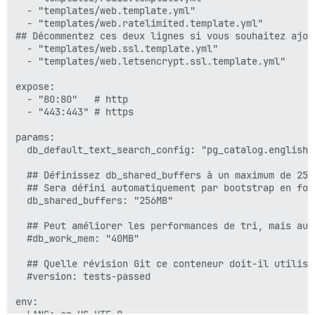
  - "templates/web.template.yml"

  - "templates/web.ratelimited.template.yml"

## Décommentez ces deux lignes si vous souhaitez ajou
  - "templates/web.ssl.template.yml"

  - "templates/web.letsencrypt.ssl.template.yml"

expose:

  - "80:80"   # http

  - "443:443" # https

params:

  db_default_text_search_config: "pg_catalog.english"

  ## Définissez db_shared_buffers à un maximum de 25 
  ## Sera défini automatiquement par bootstrap en fon
  db_shared_buffers: "256MB"

  ## Peut améliorer les performances de tri, mais aug
  #db_work_mem: "40MB"

  ## Quelle révision Git ce conteneur doit-il utilise
  #version: tests-passed

env:

  LANG: en_US.UTF-8
