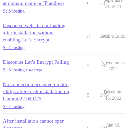
  DISCOURSE_SMTP_PASSWORD: "apassword"

Septembre
at domain name or IP address
6
831
  #DISCOURSE_SMTP_ENABLE_START_TLS: true           # 
21, 2023
Self-hosting
  ## Si vous avez ajouté le modèle Lets Encrypt, déco
  LETSENCRYPT_ACCOUNT_EMAIL: me@example.com

Discourse website not loading
  ## L'adresse CDN http ou https pour cette instance 
after installation without
  ## voir https://meta.discourse.org/t/14857 pour plus
17
2969
Avril 9, 2020
enabling Let's Encrypt
  #DISCOURSE_CDN_URL: https://discourse-cdn.example.co
Self-hosting
## Le conteneur Docker est sans état ; toutes les don
volumes:

Discourse Let’s Encrypt Failing
  - volume:

Novembre 4,
2
587
      host: /var/discourse/shared/standalone

2022
Self-hosting
letsencrypt
      guest: /shared

  - volume:

      host: /var/discourse/shared/standalone/log/var-l
No connection accepted on http
      guest: /var/log

/ https after fresh installation on
Décembre
5
2454
## Les plugins vont ici

Ubuntu 22.04 LTS
16, 2022
## voir https://meta.discourse.org/t/19157 pour plus d
Self-hosting
hooks:

  after_code:

    - exec:

After installation cannot open
        cd: $home/plugins

Juin 16,