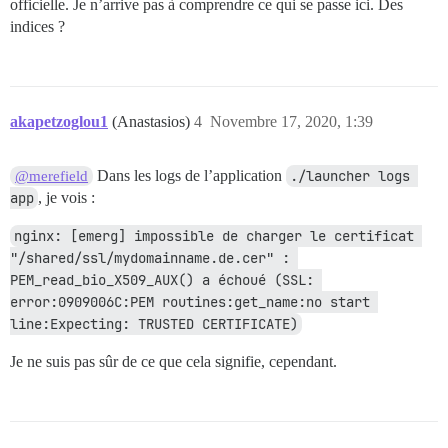
officielle. Je n’arrive pas à comprendre ce qui se passe ici. Des
indices ?
akapetzoglou1
(Anastasios)
4
Novembre 17, 2020, 1:39
Dans les logs de l’application
./launcher logs 
@merefield
app
, je vois :
nginx: [emerg] impossible de charger le certificat 
"/shared/ssl/mydomainname.de.cer" : 
PEM_read_bio_X509_AUX() a échoué (SSL: 
error:0909006C:PEM routines:get_name:no start 
line:Expecting: TRUSTED CERTIFICATE)
Je ne suis pas sûr de ce que cela signifie, cependant.