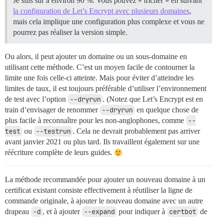
Je suis sûr à environ 90 %. Vous pouvez « tricher » en suivant
la configuration de Let’s Encrypt avec plusieurs domaines
,
mais cela implique une configuration plus complexe et vous ne
pourrez pas réaliser la version simple.
Ou alors, il peut ajouter un domaine ou un sous-domaine en
utilisant cette méthode. C’est un moyen facile de contourner la
limite une fois celle-ci atteinte. Mais pour éviter d’atteindre les
limites de taux, il est toujours préférable d’utiliser l’environnement
de test avec l’option
--dryrun
. (Notez que Let’s Encrypt est en
train d’envisager de renommer
--dryrun
en quelque chose de
plus facile à reconnaître pour les non-anglophones, comme
--
test
ou
--testrun
. Cela ne devrait probablement pas arriver
avant janvier 2021 ou plus tard. Ils travaillent également sur une
réécriture complète de leurs guides.
La méthode recommandée pour ajouter un nouveau domaine à un
certificat existant consiste effectivement à réutiliser la ligne de
commande originale, à ajouter le nouveau domaine avec un autre
drapeau
-d
, et à ajouter
--expand
pour indiquer à
certbot
de