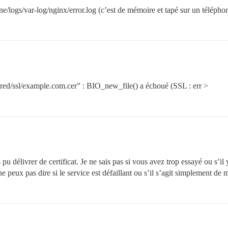
/logs/var-log/nginx/error.log (c’est de mémoire et tapé sur un téléphon
hared/ssl/example.com.cer” : BIO_new_file() a échoué (SSL : err >
pu délivrer de certificat. Je ne sais pas si vous avez trop essayé ou s
peux pas dire si le service est défaillant ou s’il s’agit simplement de 