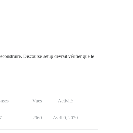
onstruire. Discourse-setup devrait vérifier que le
nses
Vues
Activité
7
2969
Avril 9, 2020