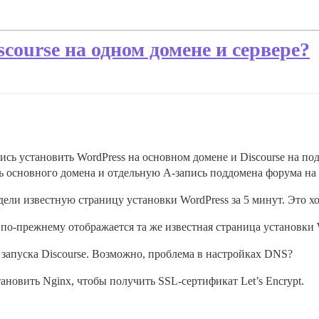
course на одном домене и сервере?
сь установить WordPress на основном домене и Discourse на п
ь основного домена и отдельную A-запись поддомена форума на I
дели известную страницу установки WordPress за 5 минут. Это х
 по-прежнему отображается та же известная страница установки W
 запуска Discourse. Возможно, проблема в настройках DNS?
ановить Nginx, чтобы получить SSL-сертификат Let’s Encrypt.