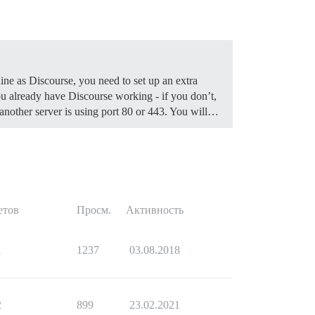
ine as Discourse, you need to set up an extra
 already have Discourse working - if you don’t,
f another server is using port 80 or 443. You will…
етов
Просм.
Активность
1
1237
03.08.2018
2
899
23.02.2021