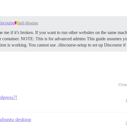
iscourse
Self-Hosting
e me if it’s broken. If you want to run other websites on the same mach
 container.
NOTE: This is for advanced admins This guide assumes you
ation is working. You cannot use ./discourse-setup to set up Discourse i
Отв
dpress?!
 ubuntu desktop