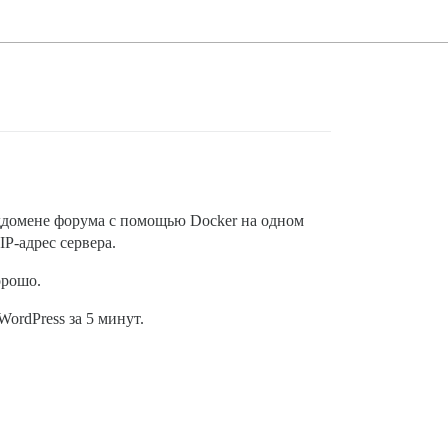
оддомене форума с помощью Docker на одном
P-адрес сервера.
орошо.
ordPress за 5 минут.